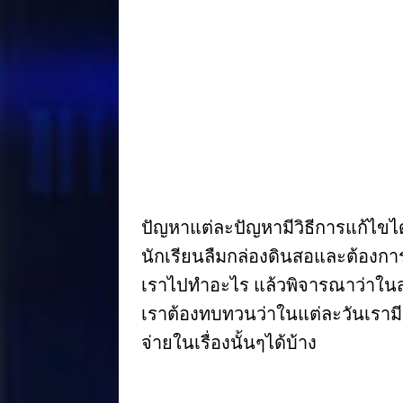
o
st
o
k
ปัญหาแต่ละปัญหามีวิธีการแก้ไขได
นักเรียนลืมกล่องดินสอและต้องกา
เราไปทำอะไร แล้วพิจารณาว่าในสถ
เราต้องทบทวนว่าในแต่ละวันเรามีค่า
จ่ายในเรื่องนั้นๆได้บ้าง