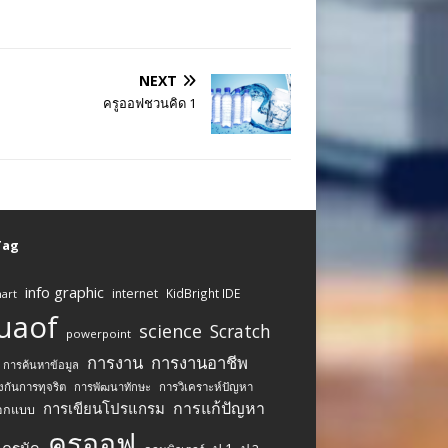
NEXT
ครูออฟชวนคิด 1
 Tag
info graphic
internet
KidBright IDE
art
uaof
science
Scratch
powerpoint
การงาน
การงานอาชีพ
การค้นหาข้อมูล
งกันการทุจริต
การพัฒนาทักษะ
การวิเคราะห์ปัญหา
การแก้ปัญหา
การเขียนโปรแกรม
อกแบบ
ครูออฟ