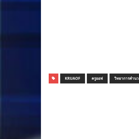
KRUAOF
ครูออฟ
วิทยาการคำน