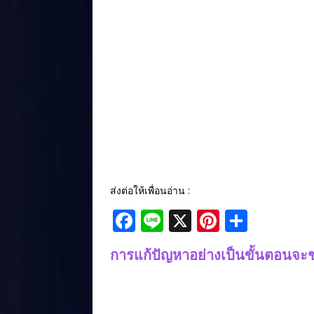
ส่งต่อให้เพื่อนอ่าน :
F
Li
X
Pi
S
a
n
n
h
การแก้ปัญหาอย่างเป็นขั้นตอนจะช
c
e
te
ar
e
r
e
b
e