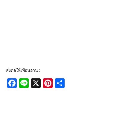
ส่งต่อให้เพื่อนอ่าน :
F
Li
X
Pi
S
a
n
n
h
c
e
te
ar
e
r
e
b
e
o
st