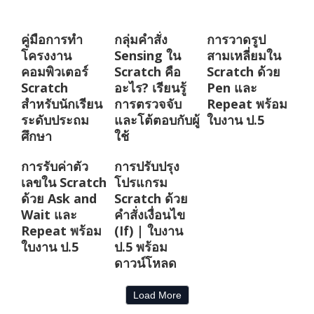
คู่มือการทำ
กลุ่มคำสั่ง
การวาดรูป
โครงงาน
Sensing ใน
สามเหลี่ยมใน
คอมพิวเตอร์
Scratch คือ
Scratch ด้วย
Scratch
อะไร? เรียนรู้
Pen และ
สำหรับนักเรียน
การตรวจจับ
Repeat พร้อม
ระดับประถม
และโต้ตอบกับผู้
ใบงาน ป.5
ศึกษา
ใช้
การรับค่าตัว
การปรับปรุง
เลขใน Scratch
โปรแกรม
ด้วย Ask and
Scratch ด้วย
Wait และ
คำสั่งเงื่อนไข
Repeat พร้อม
(If) | ใบงาน
ใบงาน ป.5
ป.5 พร้อม
ดาวน์โหลด
Load More