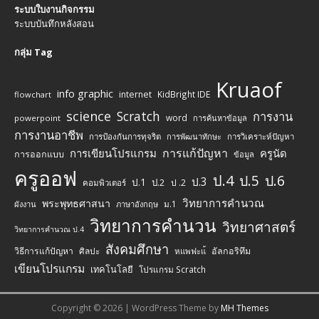
ระบบใบงานกิจกรรม
ระบบบันทึกหลังสอน
กลุ่ม Tag
Kruaof
info graphic
internet
KidBright IDE
flowchart
science
Scratch
การงาน
word
powerpoint
การค้นหาข้อมูล
การงานอาชีพ
การป้องกันการทุจริต
การพัฒนาทักษะ
การวิเคราะห์ปัญหา
การแก้ปัญหา
การเขียนโปรแกรม
ครูนัด
การออกแบบ
ข้อมูล
ครูออฟ
ป.4
ป.5
ป.6
ป.3
ป.1
ป.2
ป .2
คอมพิวเตอร์
วิทยาการคำนวณ
พระพุทธศาสนา
ม.1
ผังงาน
ภาษาอังกฤษ
วิทยาการคำนวน
วิทยาศาสตร์
วิทยาการคำนวณ ป.4
สังคมศึกษา
วิธีการแก้ปัญหา
ศิลปะ
อัลกอริทึม
หแพฟะแ้
เขียนโปรแกรม
เทคโนโลยี
โปรแกรม Scratch
Copyright © 2026 | WordPress Theme by
MH Themes