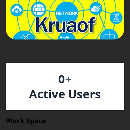
0
+
Active Users
Work Space