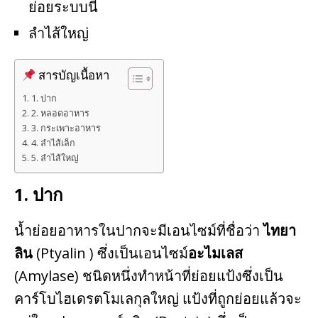
ย่อยระบบนี้
ลำไส้ใหญ่
สารบัญเนื้อหา
1. ปาก
2. หลอดอาหาร
3. กระเพาะอาหาร
4. ลำไส้เล็ก
5. ลำไส้ใหญ่
1. ปาก
น้ำย่อยอาหารในปากจะมีเอนไซม์ที่ชื่อว่า
ไทยา
ลิน
(Ptyalin ) ซึ่งเป็นเอนไซม์
อะไมเลส
(Amylase) ชนิดหนึ่งทำหน้าที่ย่อยแป้งซึ่งเป็น
คาร์โบไฮเดรตโมเลกุลใหญ่ แป้งที่ถูกย่อยแล้วจะ