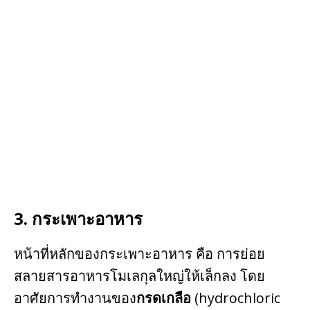
3. กระเพาะอาหาร
หน้าที่หลักของกระเพาะอาหาร คือ การย่อย
สลายสารอาหารโมเลกุลใหญ่ให้เล็กลง โดย
อาศัยการทำงานของ
กรดเกลือ
(hydrochloric