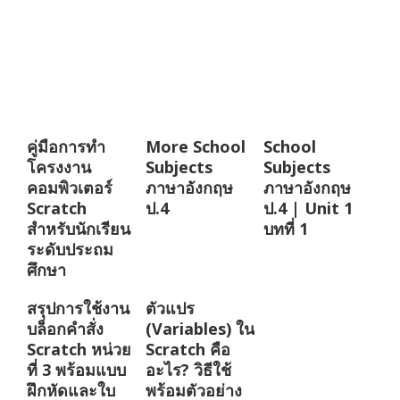
คู่มือการทำ
More School
School
โครงงาน
Subjects
Subjects
คอมพิวเตอร์
ภาษาอังกฤษ
ภาษาอังกฤษ
Scratch
ป.4
ป.4 | Unit 1
สำหรับนักเรียน
บทที่ 1
ระดับประถม
ศึกษา
สรุปการใช้งาน
ตัวแปร
บล็อกคำสั่ง
(Variables) ใน
Scratch หน่วย
Scratch คือ
ที่ 3 พร้อมแบบ
อะไร? วิธีใช้
ฝึกหัดและใบ
พร้อมตัวอย่าง