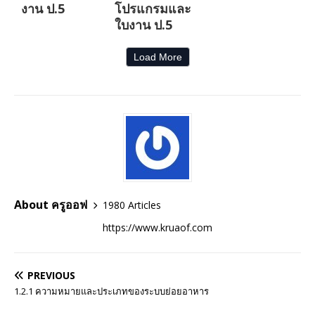
งาน ป.5
โปรแกรมและ
ใบงาน ป.5
Load More
About ครูออฟ
1980 Articles
https://www.kruaof.com
PREVIOUS
1.2.1 ความหมายและประเภทของระบบย่อยอาหาร