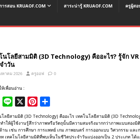
่อการสอน KRUAOF.COM
สาระน่ารู้ KRUAOF.COM
ครูผู้
โนโลยีสามมิติ (3D Technology) คืออะไร? รู้จัก VR
จำวัน
สิงหาคม 2026
ครูออฟ
0
ให้เพื่อนอ่าน :
F
Li
X
Pi
S
ac
n
nt
h
โลยีสามมิติ (3D Technology) คืออะไร เทคโนโลยีสามมิติ (3D Technology) 
e
e
er
ar
่ ทำให้ผู้ใช้งานรู้สึกว่าภาพหรือวัตถุนั้นมีความสมจริงมากกว่าภาพแบบสองมิ
b
e
e
้าน เช่น การศึกษา การแพทย์ เกม ภาพยนตร์ การออกแบบ วิศวกรรม และการ
ท เทคโนโลยีสามมิติที่พบเห็นในชีวิตประจำวันแบ่งออกเป็น 2 ประเภท ได้แก่ 