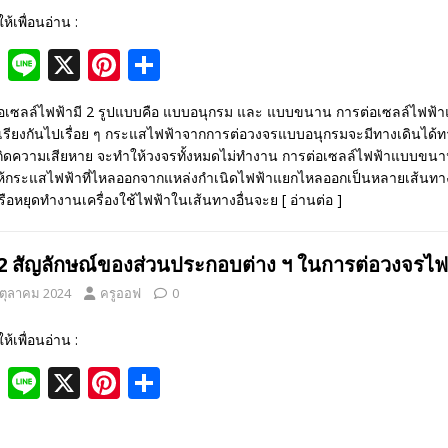
ให้เพื่อนอ่าน :
F
Li
X
Pi
S
ac
n
nt
h
อเซลล์ไฟฟ้ามี 2 รูปแบบคือ แบบอนุกรม และ แบบขนาน การต่อเซลล์ไฟฟ้าแ
e
e
er
ar
เรียงกันไปเรื่อย ๆ กระแสไฟฟ้าจากการต่อวงจรแบบอนุกรมจะมีทางเดินได้ทางเ
b
e
e
เกิดความเสียหาย จะทำให้วงจรทั้งหมดไม่ทำงาน การต่อเซลล์ไฟฟ้าแบบขนาน
้กระแสไฟฟ้าที่ไหลออกจากแหล่งกำเนิดไฟฟ้าแยกไหลออกเป็นหลายเส้นทาง ดั
o
st
ือหยุดทำงานเครื่องใช้ไฟฟ้าในเส้นทางอื่นจะย
[ อ่านต่อ ]
o
k
.2 สัญลักษณ์ของส่วนประกอบต่าง ฯ ในการต่อวงจรไฟ
 ตุลาคม 2024
ครูออฟ
0
ให้เพื่อนอ่าน :
F
Li
X
Pi
S
ac
n
nt
h
e
e
er
ar