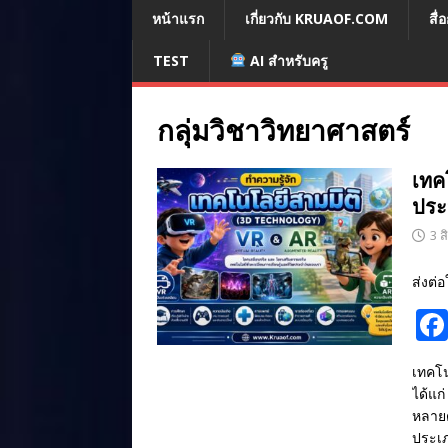
หน้าแรก
เกี่ยวกับ KRUAOF.COM
สื
TEST
AI สำหรับครู
กลุ่มวิชาวิทยาศาสตร์
เทค
ประ
3 
ส่งต่อ
เทคโน
ได้แก
หลายด
ประเภ