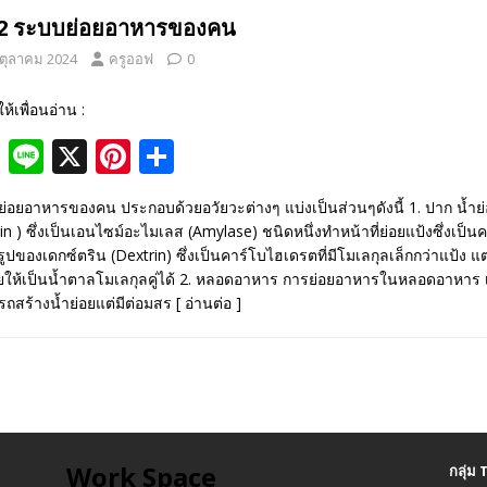
b
e
e
.2 ระบบย่อยอาหารของคน
o
st
 ตุลาคม 2024
ครูออฟ
0
o
ให้เพื่อนอ่าน :
k
F
Li
X
Pi
S
ac
n
nt
h
่อยอาหารของคน ประกอบด้วยอวัยวะต่างๆ แบ่งเป็นส่วนๆดังนี้ 1. ปาก น้ำย่
e
e
er
ar
lin ) ซึ่งเป็นเอนไซม์อะไมเลส (Amylase) ชนิดหนึ่งทำหน้าที่ย่อยแป้งซึ่งเป็
b
e
e
นรูปของเดกซ์ตริน (Dextrin) ซึ่งเป็นคาร์โบไฮเดรตที่มีโมเลกุลเล็กกว่าแป้ง แ
อยให้เป็นน้ำตาลโมเลกุลคู่ได้ 2. หลอดอาหาร การย่อยอาหารในหลอดอาหาร 
o
st
ถสร้างน้ำย่อยแต่มีต่อมสร
[ อ่านต่อ ]
o
k
Work Space
กลุ่ม