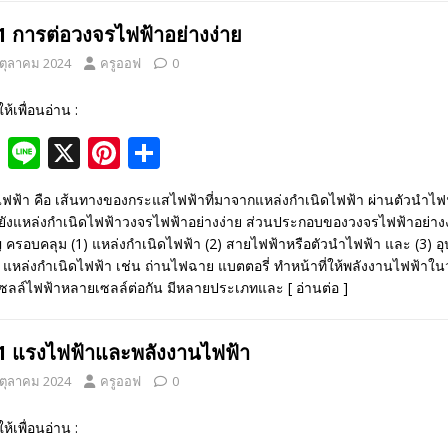
b
e
e
.1 การต่อวงจรไฟฟ้าอย่างง่าย
o
st
 ตุลาคม 2024
ครูออฟ
0
o
ให้เพื่อนอ่าน :
k
F
Li
X
Pi
S
ac
n
nt
h
ฟฟ้า คือ เส้นทางของกระแสไฟฟ้าที่มาจากแหล่งกำเนิดไฟฟ้า ผ่านตัวนำไฟฟ้
e
e
er
ar
ยังแหล่งกำเนิดไฟฟ้าวงจรไฟฟ้าอย่างง่าย ส่วนประกอบของวงจรไฟฟ้าอย่างง
b
e
e
 ครอบคลุม (1) แหล่งกำเนิดไฟฟ้า (2) สายไฟฟ้าหรือตัวนำไฟฟ้า และ (3) อุป
 แหล่งกำเนิดไฟฟ้า เช่น ถ่านไฟฉาย แบตตอรี่ ทำหน้าที่ให้พลังงานไฟฟ้าใ
o
st
เซลล์ไฟฟ้าหลายเซลล์ต่อกัน มีหลายประเภทและ
[ อ่านต่อ ]
o
k
.1 แรงไฟฟ้าและพลังงานไฟฟ้า
 ตุลาคม 2024
ครูออฟ
0
ให้เพื่อนอ่าน :