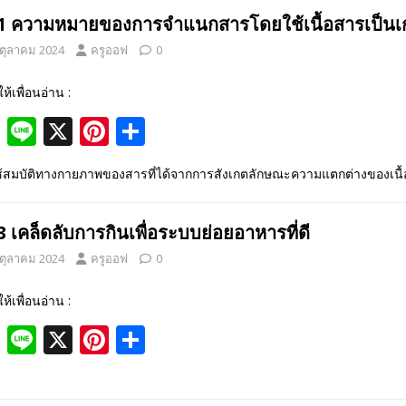
k
.1 ความหมายของการจำแนกสารโดยใช้เนื้อสารเป็
 ตุลาคม 2024
ครูออฟ
0
ให้เพื่อนอ่าน :
F
Li
X
Pi
S
ac
n
nt
h
ใช้สมบัติทางกายภาพของสารที่ได้จากการสังเกตลักษณะความแตกต่างของเนื้
e
e
er
ar
b
e
e
3 เคล็ดลับการกินเพื่อระบบย่อยอาหารที่ดี
o
st
 ตุลาคม 2024
ครูออฟ
0
o
k
ให้เพื่อนอ่าน :
F
Li
X
Pi
S
ac
n
nt
h
e
e
er
ar