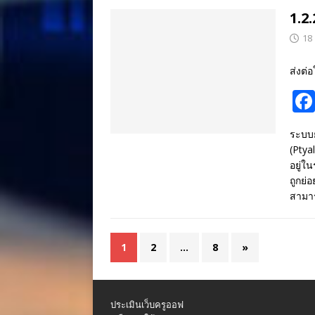
1.2
18
ส่งต่อ
ระบบย
(Ptya
อยู่ใ
ถูกย่
สามาร
1
2
…
8
»
ประเมินเว็บครูออฟ