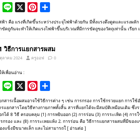
F
Li
X
Pi
S
ac
n
nt
h
ฟ้า คือ แรงที่เกิดขึ้นระหว่างประจุไฟฟ้าด้วยกัน มีทั้งแรงดึงดูดและแรงผล
e
e
er
ar
มาขัดถูกันจะทำให้เกิดแรงไฟฟ้าขึ้นบริเวณที่มีการขัดถูของวัตถุเท่านั้น เรียก 
b
e
e
o
st
.1 วิธีการแยกสารผสม
o
 ตุลาคม 2024
ครูออฟ
0
k
ให้เพื่อนอ่าน :
F
Li
X
Pi
S
ac
n
nt
h
กสารเนื้อผสมอาจใช้วิธีการต่าง ๆ เช่น การกรอง การใช้กรวยแยก การใช้อ
e
e
er
ar
ารแยกสารโดยวิธีทางกายภาพทั้งสิ้น สารที่แยกได้จะมีสมบัติเหมือนเดิม ซึ
b
e
e
อกได้ 8 วิธี ครอบคลุม (1) การหยิบออก (2) การร่อน (3) การระเหิด (4) การ
ารกรอง และ (8) การระเหยแห้ง 2. การร่อน คือ วิธีการแยกสารผสมที่มีของแข
o
st
องแข็งมีขนาดเล็ก และไม่สามารถใ
[ อ่านต่อ ]
o