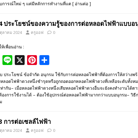
o
st
การณ์ใหม่ ๆ แต่มีหลักการทำงานที่แต
[ อ่านต่อ ]
o
k
.4 ประโยชน์ของความรู้ของการต่อหลอดไฟฟ้าแบบ
 ตุลาคม 2024
ครูออฟ
0
ให้เพื่อนอ่าน :
F
Li
X
Pi
S
ac
n
nt
h
บ ประโยชน์ ข้อจำกัด อนุกรม ใช้กับการต่อหลอดไฟฟ้าที่ต้องการให้สว่างพ
e
e
er
ar
หลอดไฟฟ้าดวงหนึ่งชำรุดหรือถูกถอดออกหลอดไฟฟ้าดวงที่เหลือจะดับทั้งห
b
e
e
เท่ากัน– เมื่อหลอดไฟฟ้าดวงหนึ่งเสียหลอดไฟฟ้าดวงอื่นจะยังคงทำงานได้
่ต้องการใช้งานได้ – ต้องใช้อุปกรณ์ต่อหลอดไฟฟ้ามากกว่าแบบอนุกรม– วิ
o
st
ม
o
k
.3 การต่อเซลล์ไฟฟ้า
 ตุลาคม 2024
ครูออฟ
0