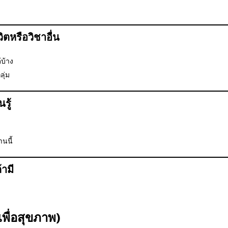
ตหรือวิชาอื่น
้บ้าง
ุ่ม
นรู้
านนี้
้ามี
เพื่อสุขภาพ)