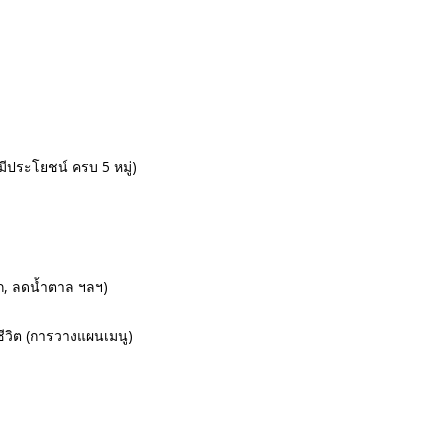
มีประโยชน์ ครบ 5 หมู่)
าก, ลดน้ำตาล ฯลฯ)
ชีวิต (การวางแผนเมนู)