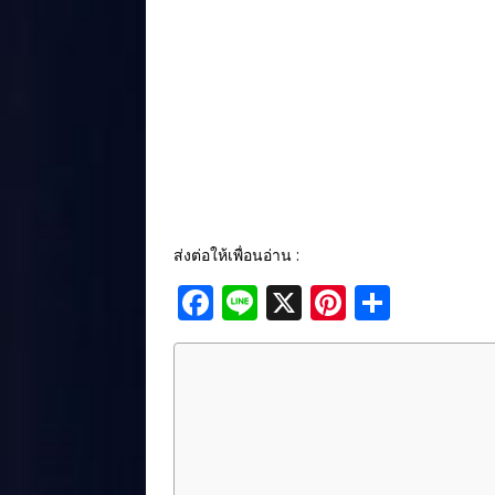
ส่งต่อให้เพื่อนอ่าน :
F
Li
X
Pi
S
a
n
n
h
c
e
te
ar
e
r
e
b
e
o
st