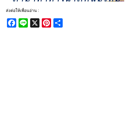
ส่งต่อให้เพื่อนอ่าน :
F
Li
X
Pi
S
a
n
n
h
c
e
te
ar
e
r
e
b
e
o
st
o
k