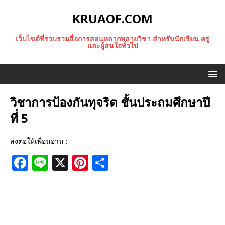
KRUAOF.COM
เว็บไซต์ที่รวบรวมสื่อการสอนหลากหลายวิชา สำหรับนักเรียน ครู
และผู้สนใจทั่วไป
วิชาการป้องกันทุจริต ชั้นประถมศึกษาปี
ที่ 5
ส่งต่อให้เพื่อนอ่าน :
F
Li
X
Pi
S
a
n
n
h
c
e
te
ar
e
r
e