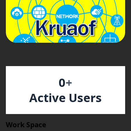
0
+
Active Users
Work Space