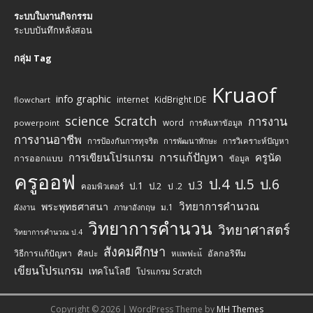
ระบบใบงานกิจกรรม
ระบบบันทึกหลังสอน
กลุ่ม Tag
Kruaof
info graphic
internet
KidBright IDE
flowchart
science
Scratch
การงาน
word
powerpoint
การค้นหาข้อมูล
การงานอาชีพ
การป้องกันการทุจริต
การพัฒนาทักษะ
การวิเคราะห์ปัญหา
การแก้ปัญหา
การเขียนโปรแกรม
ครูนัด
การออกแบบ
ข้อมูล
ครูออฟ
ป.4
ป.5
ป.6
ป.3
ป.1
ป.2
ป .2
คอมพิวเตอร์
วิทยาการคำนวณ
พระพุทธศาสนา
ม.1
ผังงาน
ภาษาอังกฤษ
วิทยาการคำนวน
วิทยาศาสตร์
วิทยาการคำนวณ ป.4
สังคมศึกษา
วิธีการแก้ปัญหา
ศิลปะ
อัลกอริทึม
หแพฟะแ้
เขียนโปรแกรม
เทคโนโลยี
โปรแกรม Scratch
Copyright © 2026 | WordPress Theme by
MH Themes