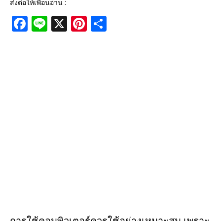
ส่งต่อให้เพื่อนอ่าน :
F
Li
X
Pi
S
a
n
n
h
c
e
te
ar
e
r
e
b
e
o
st
o
k
การใช้คอมพิวเตอร์ควรใช้อย่างเหมาะสม เพราะ