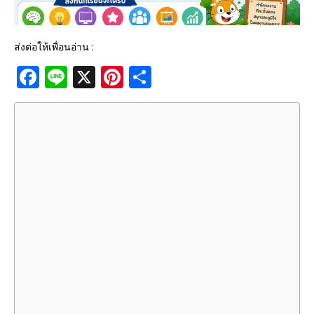
ส่งต่อให้เพื่อนอ่าน :
F
Li
X
Pi
S
a
n
n
h
c
e
te
ar
e
r
e
b
e
o
st
o
k