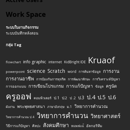
Work Space
ระบบใบงานกิจกรรม
ระบบบันทึกหลังสอน
กลุ่ม Tag
Kruaof
info graphic
internet
KidBright IDE
flowchart
science
Scratch
การงาน
word
powerpoint
การค้นหาข้อมูล
การงานอาชีพ
การป้องกันการทุจริต
การพัฒนาทักษะ
การวิเคราะห์ปัญหา
การแก้ปัญหา
การเขียนโปรแกรม
ครูนัด
การออกแบบ
ข้อมูล
ครูออฟ
ป.4
ป.5
ป.6
ป.3
ป.1
ป.2
ป .2
คอมพิวเตอร์
วิทยาการคำนวณ
พระพุทธศาสนา
ม.1
ผังงาน
ภาษาอังกฤษ
วิทยาการคำนวน
วิทยาศาสตร์
วิทยาการคำนวณ ป.4
สังคมศึกษา
วิธีการแก้ปัญหา
ศิลปะ
อัลกอริทึม
หแพฟะแ้