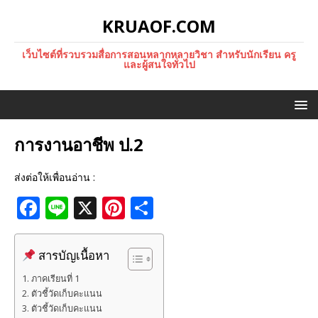
KRUAOF.COM
เว็บไซต์ที่รวบรวมสื่อการสอนหลากหลายวิชา สำหรับนักเรียน ครู
และผู้สนใจทั่วไป
การงานอาชีพ ป.2
ส่งต่อให้เพื่อนอ่าน :
F
Li
X
Pi
S
a
n
n
h
c
e
te
ar
สารบัญเนื้อหา
e
r
e
ภาคเรียนที่ 1
b
e
ตัวชี้วัดเก็บคะแนน
ตัวชี้วัดเก็บคะแนน