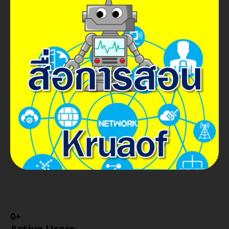
0
+
Active Users