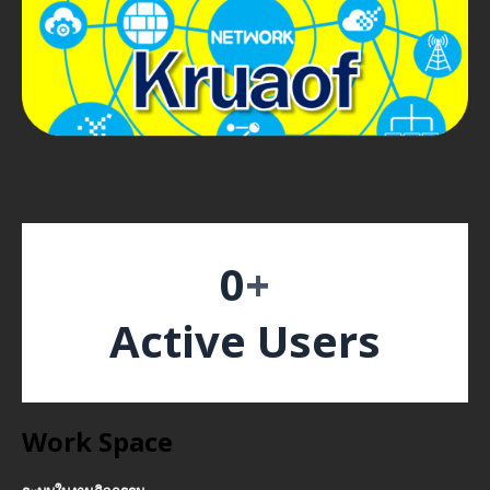
0
+
Active Users
Work Space