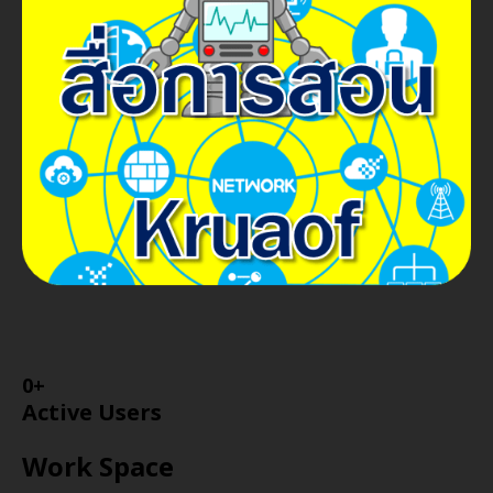
0
+
Active Users
Work Space