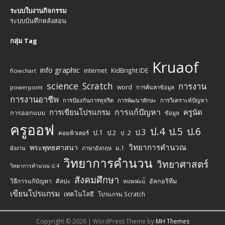
ระบบใบงานกิจกรรม
ระบบบันทึกหลังสอน
กลุ่ม Tag
Kruaof
info graphic
internet
KidBright IDE
flowchart
science
Scratch
การงาน
word
powerpoint
การค้นหาข้อมูล
การงานอาชีพ
การป้องกันการทุจริต
การพัฒนาทักษะ
การวิเคราะห์ปัญหา
การแก้ปัญหา
การเขียนโปรแกรม
ครูนัด
การออกแบบ
ข้อมูล
ครูออฟ
ป.4
ป.5
ป.6
ป.3
ป.1
ป.2
ป .2
คอมพิวเตอร์
วิทยาการคำนวณ
พระพุทธศาสนา
ม.1
ผังงาน
ภาษาอังกฤษ
วิทยาการคำนวน
วิทยาศาสตร์
วิทยาการคำนวณ ป.4
สังคมศึกษา
วิธีการแก้ปัญหา
ศิลปะ
อัลกอริทึม
หแพฟะแ้
เขียนโปรแกรม
เทคโนโลยี
โปรแกรม Scratch
Copyright © 2026 | WordPress Theme by
MH Themes