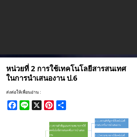
หน่วยที่ 2 การใช้เทคโนโลยีสารสนเทศ
ในการนำเสนองาน ป.6
ส่งต่อให้เพื่อนอ่าน :
F
Li
X
Pi
S
a
n
n
h
c
e
te
ar
e
r
e