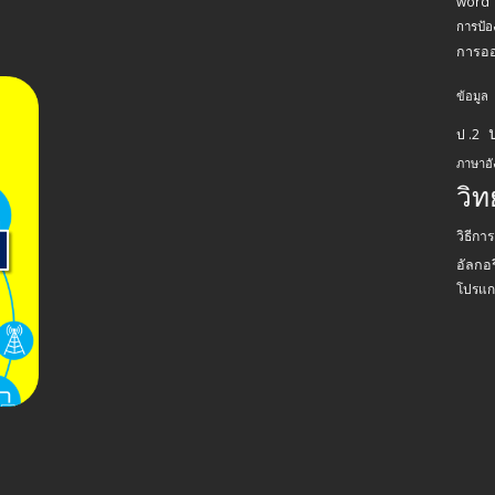
word
การป้อ
การอ
ข้อมูล
ป .2
ภาษาอ
วิ
วิธีกา
อัลกอร
โปรแก