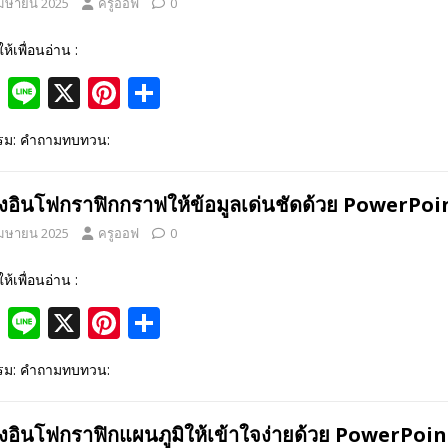
เมษายน 2025
ครูออฟ
0
o
k
ให้เพื่อนอ่าน :
F
Li
X
Pi
S
ac
n
nt
h
รรม: คำถามทบทวน:
e
e
er
ar
b
e
e
างอินโฟกราฟิกกราฟให้ข้อมูลเด่นชัดด้วย PowerPoi
o
st
เมษายน 2025
ครูออฟ
0
o
k
ให้เพื่อนอ่าน :
F
Li
X
Pi
S
ac
n
nt
h
รรม: คำถามทบทวน:
e
e
er
ar
b
e
e
างอินโฟกราฟิกแผนภูมิให้เข้าใจง่ายด้วย PowerPoin