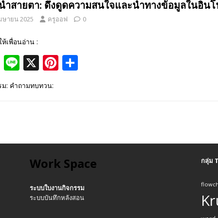
นนำสายตา: ดึงดูดความสนใจและนำทางข้อมูลในอินโ
o
st
เมษายน 2025
ครูออฟ
0
o
k
ให้เพื่อนอ่าน :
F
Li
X
Pi
S
ac
n
nt
h
รรม: คำถามทบทวน:
e
e
er
ar
b
e
e
o
st
o
k
Work Space
กลุ่ม
flowch
ระบบใบงานกิจกรรม
Kr
ระบบบันทึกหลังสอน