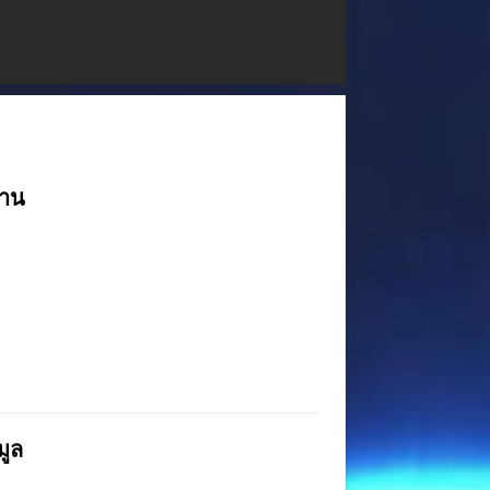
งาน
มูล