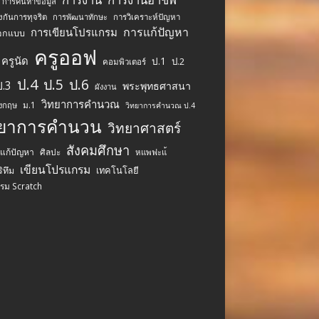
การค้นหาข้อมูล
งกันการทุจริต
การพัฒนาทักษะ
การวิเคราะห์ปัญหา
การแก้ปัญหา
การเขียนโปรแกรม
อกแบบ
ครูออฟ
ครูนัด
ป.1
ป.2
คอมพิวเตอร์
ป.4
ป.5
ป.6
ป.3
พระพุทธศาสนา
ผังงาน
วิทยาการคำนวณ
ม.1
ังกฤษ
วิทยาการคำนวณ ป.4
ทยาการคำนวน
วิทยาศาสตร์
สังคมศึกษา
รแก้ปัญหา
ศิลปะ
หแพฟะแ้
เขียนโปรแกรม
เทคโนโลยี
ิทึม
รม Scratch