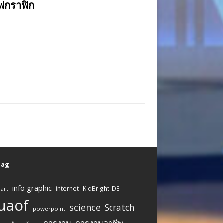
ฟกราฟิก
 Tag
info graphic
internet
KidBright IDE
art
uaof
science
Scratch
powerpoint
การงาน
การงานอาชีพ