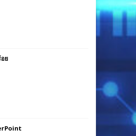
ร้อย
werPoint