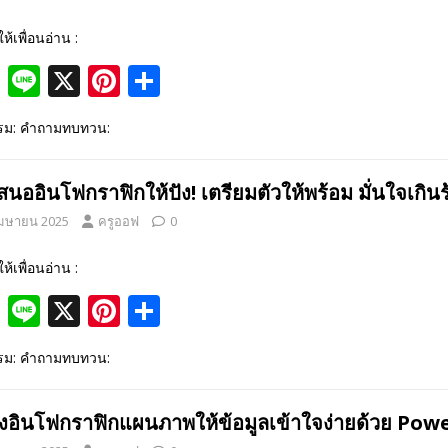
o
k
ให้เพื่อนอ่าน :
F
Li
X
Pi
S
ac
n
nt
h
รรม: คำถามทบทวน:
e
e
er
ar
b
e
e
นออินโฟกราฟิกให้ปัง! เตรียมตัวให้พร้อม มั่นใจเกิน
o
st
เมษายน 2025
ครูออฟ
0
o
k
ให้เพื่อนอ่าน :
F
Li
X
Pi
S
ac
n
nt
h
รรม: คำถามทบทวน:
e
e
er
ar
b
e
e
างอินโฟกราฟิกแผนภาพให้ข้อมูลเข้าใจง่ายด้วย Po
o
st