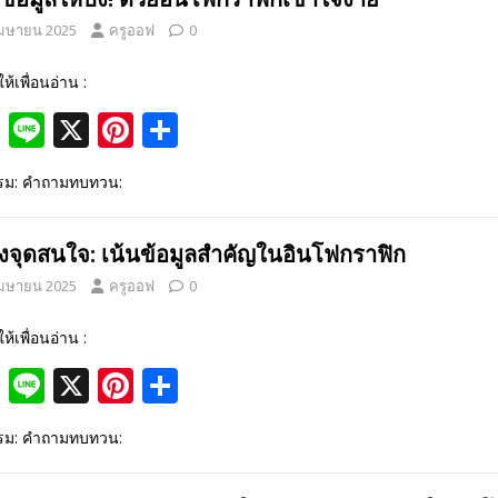
o
st
เมษายน 2025
ครูออฟ
0
o
k
ให้เพื่อนอ่าน :
F
Li
X
Pi
S
ac
n
nt
h
รรม: คำถามทบทวน:
e
e
er
ar
b
e
e
างจุดสนใจ: เน้นข้อมูลสำคัญในอินโฟกราฟิก
o
st
เมษายน 2025
ครูออฟ
0
o
k
ให้เพื่อนอ่าน :
F
Li
X
Pi
S
ac
n
nt
h
รรม: คำถามทบทวน:
e
e
er
ar
b
e
e