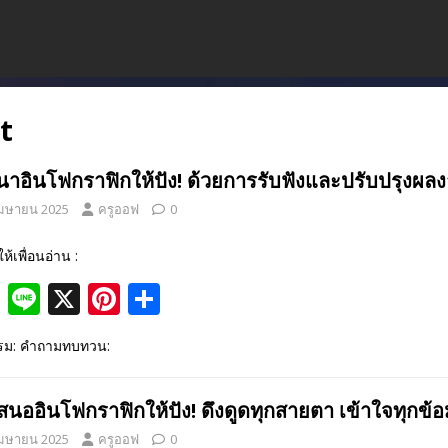
t
นาอินโฟกราฟิกให้ปัง! ด้วยการรับฟังและปรับปรุงผล
เมษายน 2025
ครูออฟ
0
ให้เพื่อนอ่าน :
F
Li
X
Pi
S
ac
n
nt
h
รรม: คำถามทบทวน:
e
e
er
ar
b
e
e
สนออินโฟกราฟิกให้ปัง! ดึงดูดทุกสายตา เข้าใจทุกข้อ
o
st
เมษายน 2025
ครูออฟ
0