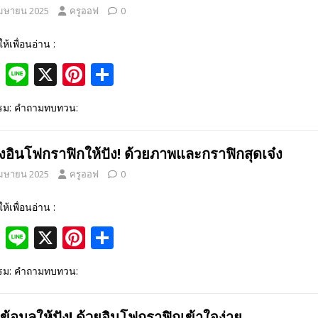
o
st
เมษายน 2025
ครูออฟ
0
o
k
ให้เพื่อนอ่าน :
F
Li
X
Pi
S
ac
n
nt
h
รรม: คำถามทบทวน:
e
e
er
ar
b
e
e
างอินโฟกราฟิกให้ปัง! ด้วยภาพและกราฟิกสุดเจ๋ง
o
st
เมษายน 2025
ครูออฟ
0
o
k
ให้เพื่อนอ่าน :
F
Li
X
Pi
S
ac
n
nt
h
รรม: คำถามทบทวน:
e
e
er
ar
b
e
e
ข้อมูลให้ปัง! ด้วยอินโฟกราฟิกเข้าใจง่าย