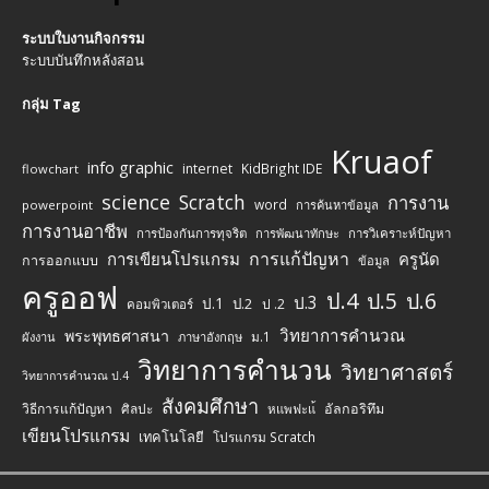
ระบบใบงานกิจกรรม
ระบบบันทึกหลังสอน
กลุ่ม Tag
Kruaof
info graphic
internet
KidBright IDE
flowchart
science
Scratch
การงาน
word
powerpoint
การค้นหาข้อมูล
การงานอาชีพ
การป้องกันการทุจริต
การพัฒนาทักษะ
การวิเคราะห์ปัญหา
การแก้ปัญหา
การเขียนโปรแกรม
ครูนัด
การออกแบบ
ข้อมูล
ครูออฟ
ป.4
ป.5
ป.6
ป.3
ป.1
ป.2
ป .2
คอมพิวเตอร์
วิทยาการคำนวณ
พระพุทธศาสนา
ม.1
ผังงาน
ภาษาอังกฤษ
วิทยาการคำนวน
วิทยาศาสตร์
วิทยาการคำนวณ ป.4
สังคมศึกษา
วิธีการแก้ปัญหา
ศิลปะ
อัลกอริทึม
หแพฟะแ้
เขียนโปรแกรม
เทคโนโลยี
โปรแกรม Scratch