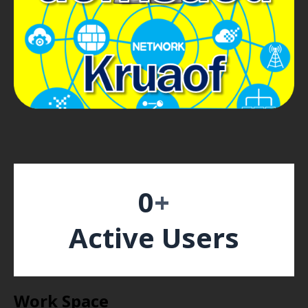
0
+
Active Users
Work Space