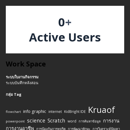
0
+
Active Users
Work Space
ระบบใบงานกิจกรรม
ระบบบันทึกหลังสอน
กลุ่ม Tag
Kruaof
info graphic
internet
KidBright IDE
flowchart
science
Scratch
การงาน
word
powerpoint
การค้นหาข้อมูล
การงานอาชีพ
การป้องกันการทุจริต
การพัฒนาทักษะ
การวิเคราะห์ปัญหา