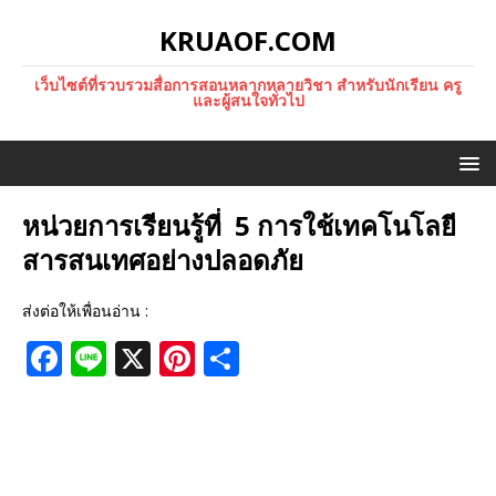
KRUAOF.COM
เว็บไซต์ที่รวบรวมสื่อการสอนหลากหลายวิชา สำหรับนักเรียน ครู
และผู้สนใจทั่วไป
หน่วยการเรียนรู้ที่ 5 การใช้เทคโนโลยี
สารสนเทศอย่างปลอดภัย
ส่งต่อให้เพื่อนอ่าน :
F
Li
X
Pi
S
a
n
n
h
c
e
te
ar
e
r
e