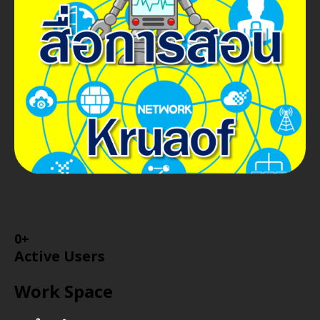
0
+
Active Users
Work Space