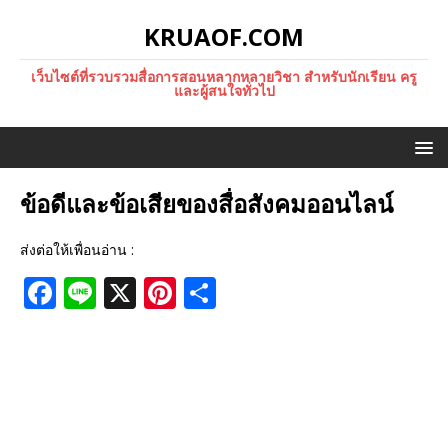
KRUAOF.COM
เว็บไซต์ที่รวบรวมสื่อการสอนหลากหลายวิชา สำหรับนักเรียน ครู
และผู้สนใจทั่วไป
ข้อดีและข้อเสียของสื่อสังคมออนไลน์
ส่งต่อให้เพื่อนอ่าน :
F
Li
X
Pi
S
a
n
n
h
c
e
te
ar
e
r
e
b
e