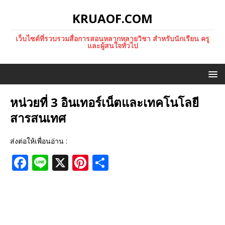
KRUAOF.COM
เว็บไซต์ที่รวบรวมสื่อการสอนหลากหลายวิชา สำหรับนักเรียน ครู
และผู้สนใจทั่วไป
หน่วยที่ 3 อินเทอร์เน็ตและเทคโนโลยี
สารสนเทศ
ส่งต่อให้เพื่อนอ่าน :
F
Li
X
Pi
S
a
n
n
h
c
e
te
ar
e
r
e