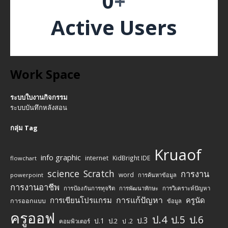
0
+
Active Users
Work Space
ระบบใบงานกิจกรรม
ระบบบันทึกหลังสอน
กลุ่ม Tag
Kruaof
info graphic
internet
KidBright IDE
flowchart
science
Scratch
การงาน
word
powerpoint
การค้นหาข้อมูล
การงานอาชีพ
การป้องกันการทุจริต
การพัฒนาทักษะ
การวิเคราะห์ปัญหา
การแก้ปัญหา
การเขียนโปรแกรม
ครูนัด
การออกแบบ
ข้อมูล
ครูออฟ
ป.4
ป.5
ป.6
ป.3
ป.1
ป.2
ป .2
คอมพิวเตอร์