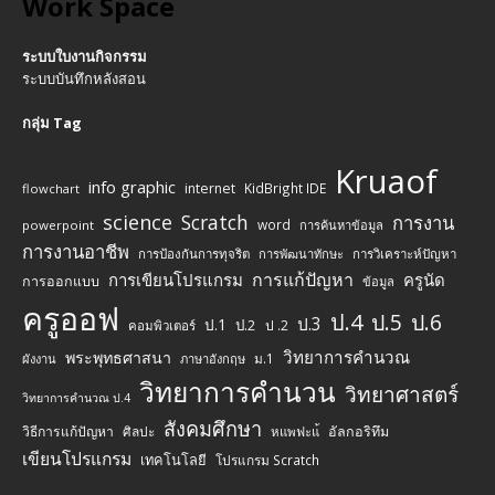
Work Space
ระบบใบงานกิจกรรม
ระบบบันทึกหลังสอน
กลุ่ม Tag
Kruaof
info graphic
internet
KidBright IDE
flowchart
science
Scratch
การงาน
word
powerpoint
การค้นหาข้อมูล
การงานอาชีพ
การป้องกันการทุจริต
การพัฒนาทักษะ
การวิเคราะห์ปัญหา
การแก้ปัญหา
การเขียนโปรแกรม
ครูนัด
การออกแบบ
ข้อมูล
ครูออฟ
ป.4
ป.5
ป.6
ป.3
ป.1
ป.2
ป .2
คอมพิวเตอร์
วิทยาการคำนวณ
พระพุทธศาสนา
ม.1
ผังงาน
ภาษาอังกฤษ
วิทยาการคำนวน
วิทยาศาสตร์
วิทยาการคำนวณ ป.4
สังคมศึกษา
วิธีการแก้ปัญหา
ศิลปะ
อัลกอริทึม
หแพฟะแ้
เขียนโปรแกรม
เทคโนโลยี
โปรแกรม Scratch