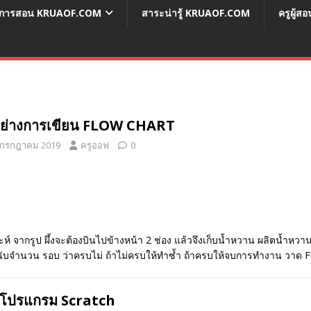
่อการสอน KRUAOF.COM
สาระน่ารู้ KRUAOF.COM
ครูผู้
อย่างการเขียน FLOW CHART
 กรกฎาคม 2019
ครูออฟ
0
์ จากรูป ผึ้งจะต้องบินไปข้างหน้า 2 ช่อง แล้วจึงเก็บน้ำหวาน ผลิตน้ำหวาน 
นับจำนวน รอบ ว่าครบไม่ ถ้าไม่ครบให้ทำซ้ำ ถ้าครบให้จบการทำงาน วาด Flo
จักโปรแกรม Scratch