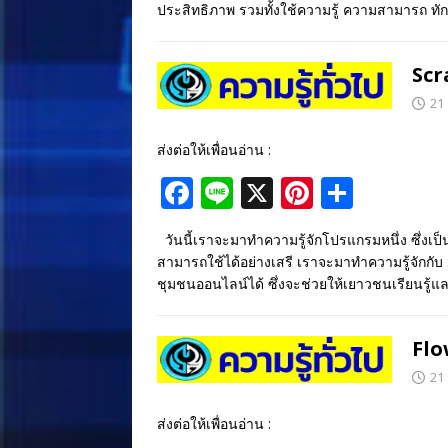
ประสิทธิภาพ รวมทั้งใช้ความรู้ ความสามารถ ทั
o
st
o
Scr
k
21
ส่งต่อให้เพื่อนอ่าน :
F
Li
X
Pi
S
ac
n
nt
h
วันนี้เราจะมาทำความรู้จักโปรแกรมหนึ่ง ซึ่ง
e
e
er
ar
สามารถใช้ได้อย่างเสรี เราจะมาทำความรู้จักก
b
e
e
ชุมชนออนไลน์ได้ ซึ่งจะช่วยให้เยาวชนเรียนรู้และ
o
st
o
Flo
k
21
ส่งต่อให้เพื่อนอ่าน :