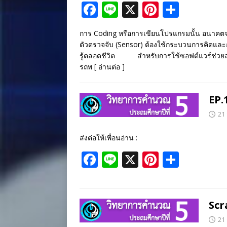
F
Li
X
Pi
S
ac
n
nt
h
การ Coding หรือการเขียนโปรแกรมนั้น อนาคตจะเป
e
e
er
ar
ตัวตรวจจับ (Sensor) ต้องใช้กระบวนการคิดและ
b
e
e
รู้ตลอดชีวิต สำหรับการใช้ซอฟต์แวร์ช่วยสร้างผ
รถพ
[ อ่านต่อ ]
o
st
o
EP.
k
21
ส่งต่อให้เพื่อนอ่าน :
F
Li
X
Pi
S
ac
n
nt
h
e
e
er
ar
b
e
e
Scr
o
st
21