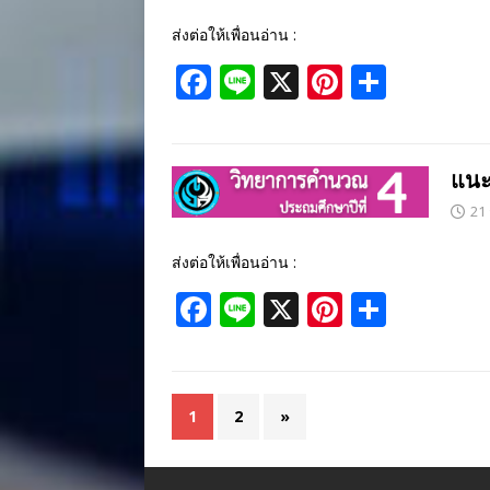
o
ส่งต่อให้เพื่อนอ่าน :
k
F
Li
X
Pi
S
ac
n
nt
h
e
e
er
ar
b
e
e
แนะ
o
st
21
o
ส่งต่อให้เพื่อนอ่าน :
k
F
Li
X
Pi
S
ac
n
nt
h
e
e
er
ar
b
e
e
1
2
»
o
st
o