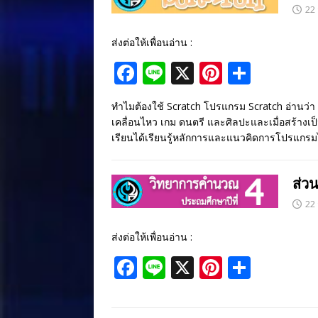
o
22
k
ส่งต่อให้เพื่อนอ่าน :
F
Li
X
Pi
S
ac
n
nt
h
ทำไมต้องใช้ Scratch โปรแกรม Scratch อ่านว่า (
e
e
er
ar
เคลื่อนไหว เกม ดนตรี และศิลปะและเมื่อสร้างเป็
b
e
e
เรียนได้เรียนรู้หลักการและแนวคิดการโปรแกรม
o
st
o
ส่ว
k
22
ส่งต่อให้เพื่อนอ่าน :
F
Li
X
Pi
S
ac
n
nt
h
e
e
er
ar