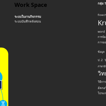
Work Space
กลุ่ม
flowch
ระบบใบงานกิจกรรม
Kr
ระบบบันทึกหลังสอน
word
การป้อ
การอ
ข้อมูล
ป .2
ภาษาอ
วิ
วิธีกา
อัลกอร
โปรแก