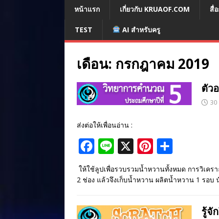
หน้าแรก
เกี่ยวกับ KRUAOF.COM
สื
TEST
AI สำหรับครู
เดือน:
กรกฎาคม 2019
ตัว
30
ส่งต่อให้เพื่อนอ่าน :
F
Li
X
Pi
S
ac
n
nt
h
ให้ใช้ลูปเพื่อรวบรวมน้ำหวานทั้งหมด การวิเคราะห
e
e
er
ar
2 ช่อง แล้วจึงเก็บน้ำหวาน ผลิตน้ำหวาน 1 รอบ 
b
e
e
o
st
รู้