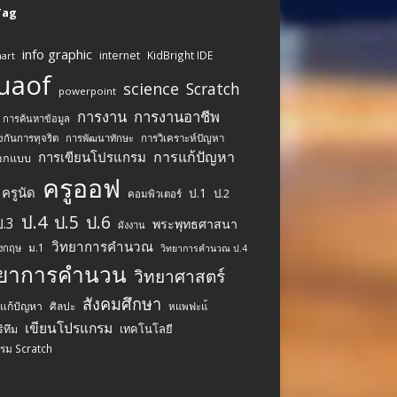
 Tag
info graphic
internet
KidBright IDE
art
uaof
science
Scratch
powerpoint
การงาน
การงานอาชีพ
การค้นหาข้อมูล
งกันการทุจริต
การพัฒนาทักษะ
การวิเคราะห์ปัญหา
การแก้ปัญหา
การเขียนโปรแกรม
อกแบบ
ครูออฟ
ครูนัด
ป.1
ป.2
คอมพิวเตอร์
ป.4
ป.5
ป.6
ป.3
พระพุทธศาสนา
ผังงาน
วิทยาการคำนวณ
ม.1
ังกฤษ
วิทยาการคำนวณ ป.4
ทยาการคำนวน
วิทยาศาสตร์
สังคมศึกษา
รแก้ปัญหา
ศิลปะ
หแพฟะแ้
เขียนโปรแกรม
เทคโนโลยี
ิทึม
รม Scratch