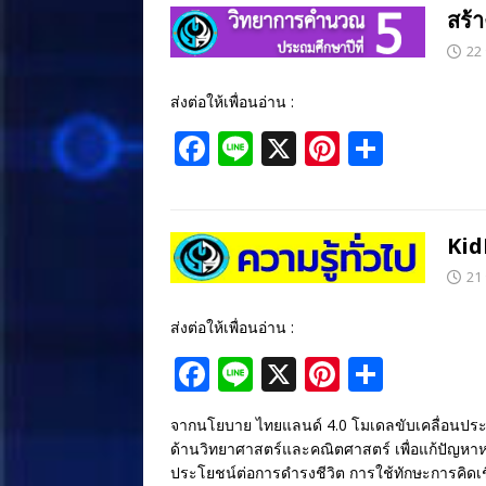
b
e
e
สร้
o
st
22
o
ส่งต่อให้เพื่อนอ่าน :
k
F
Li
X
Pi
S
ac
n
nt
h
e
e
er
ar
b
e
e
Kid
o
st
21
o
ส่งต่อให้เพื่อนอ่าน :
k
F
Li
X
Pi
S
ac
n
nt
h
จากนโยบาย ไทยแลนด์ 4.0 โมเดลขับเคลื่อนประเทศ
e
e
er
ar
ด้านวิทยาศาสตร์และคณิตศาสตร์ เพื่อแก้ปัญหาหร
b
e
e
ประโยชน์ต่อการดำรงชีวิต การใช้ทักษะการคิดเ