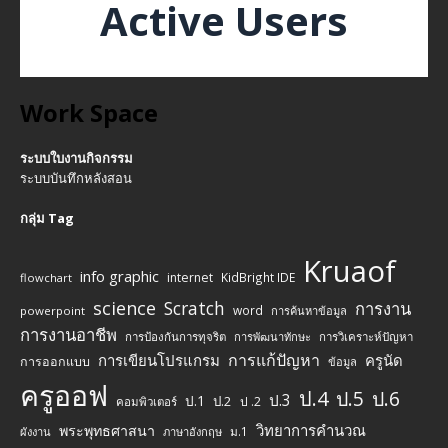
Active Users
Work Space
ระบบใบงานกิจกรรม
ระบบบันทึกหลังสอน
กลุ่ม Tag
Kruaof
info graphic
internet
KidBright IDE
flowchart
science
Scratch
การงาน
word
powerpoint
การค้นหาข้อมูล
การงานอาชีพ
การป้องกันการทุจริต
การพัฒนาทักษะ
การวิเคราะห์ปัญหา
การแก้ปัญหา
การเขียนโปรแกรม
ครูนัด
การออกแบบ
ข้อมูล
ครูออฟ
ป.4
ป.5
ป.6
ป.3
ป.1
ป.2
ป .2
คอมพิวเตอร์
วิทยาการคำนวณ
พระพุทธศาสนา
ม.1
ผังงาน
ภาษาอังกฤษ