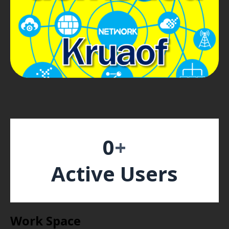
0
+
Active Users
Work Space