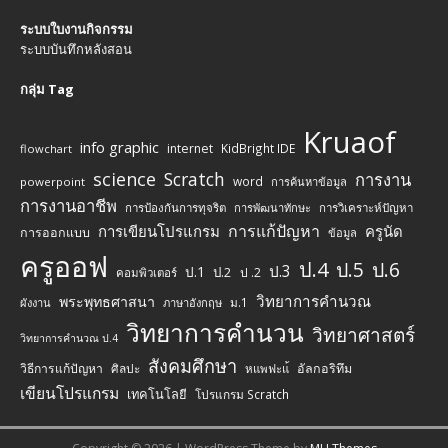
ระบบใบงานกิจกรรม
ระบบบันทึกหลังสอน
กลุ่ม Tag
Kruaof
info graphic
internet
KidBright IDE
flowchart
science
Scratch
การงาน
word
powerpoint
การค้นหาข้อมูล
การงานอาชีพ
การป้องกันการทุจริต
การพัฒนาทักษะ
การวิเคราะห์ปัญหา
การแก้ปัญหา
การเขียนโปรแกรม
ครูนัด
การออกแบบ
ข้อมูล
ครูออฟ
ป.4
ป.5
ป.6
ป.3
ป.1
ป.2
ป .2
คอมพิวเตอร์
วิทยาการคำนวณ
พระพุทธศาสนา
ม.1
ผังงาน
ภาษาอังกฤษ
วิทยาการคำนวน
วิทยาศาสตร์
วิทยาการคำนวณ ป.4
สังคมศึกษา
วิธีการแก้ปัญหา
ศิลปะ
อัลกอริทึม
หแพฟะแ้
เขียนโปรแกรม
เทคโนโลยี
โปรแกรม Scratch