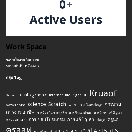
0
+
Active Users
Work Space
ระบบใบงานกิจกรรม
ระบบบันทึกหลังสอน
กลุ่ม Tag
Kruaof
info graphic
internet
KidBright IDE
flowchart
science
Scratch
การงาน
word
powerpoint
การค้นหาข้อมูล
การงานอาชีพ
การป้องกันการทุจริต
การพัฒนาทักษะ
การวิเคราะห์ปัญหา
การแก้ปัญหา
การเขียนโปรแกรม
ครูนัด
การออกแบบ
ข้อมูล
ครูออฟ
ป.4
ป.5
ป.6
ป.3
ป.1
ป.2
ป .2
คอมพิวเตอร์