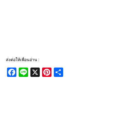
ส่งต่อให้เพื่อนอ่าน :
F
Li
X
Pi
S
a
n
n
h
c
e
te
ar
e
r
e
b
e
o
st
o