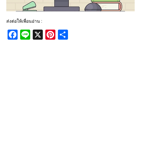
ส่งต่อให้เพื่อนอ่าน :
F
Li
X
Pi
S
a
n
n
h
c
e
te
ar
e
r
e
b
e
o
st
o
k