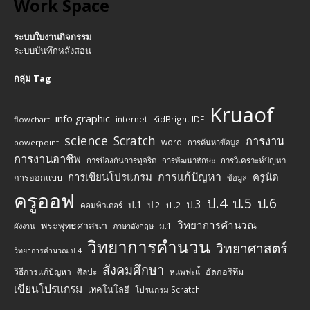
Work Space
ระบบใบงานกิจกรรม
ระบบบันทึกหลังสอน
กลุ่ม Tag
Kruaof
info graphic
internet
KidBright IDE
flowchart
science
Scratch
การงาน
word
powerpoint
การค้นหาข้อมูล
การงานอาชีพ
การป้องกันการทุจริต
การพัฒนาทักษะ
การวิเคราะห์ปัญหา
การแก้ปัญหา
การเขียนโปรแกรม
ครูนัด
การออกแบบ
ข้อมูล
ครูออฟ
ป.4
ป.5
ป.6
ป.3
ป.1
ป.2
ป .2
คอมพิวเตอร์
วิทยาการคำนวณ
พระพุทธศาสนา
ม.1
ผังงาน
ภาษาอังกฤษ
วิทยาการคำนวน
วิทยาศาสตร์
วิทยาการคำนวณ ป.4
สังคมศึกษา
วิธีการแก้ปัญหา
ศิลปะ
อัลกอริทึม
หแพฟะแ้
เขียนโปรแกรม
เทคโนโลยี
โปรแกรม Scratch