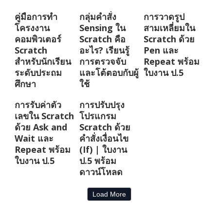
คู่มือการทำ
กลุ่มคำสั่ง
การวาดรูป
โครงงาน
Sensing ใน
สามเหลี่ยมใน
คอมพิวเตอร์
Scratch คือ
Scratch ด้วย
Scratch
อะไร? เรียนรู้
Pen และ
สำหรับนักเรียน
การตรวจจับ
Repeat พร้อม
ระดับประถม
และโต้ตอบกับผู้
ใบงาน ป.5
ศึกษา
ใช้
การรับค่าตัว
การปรับปรุง
เลขใน Scratch
โปรแกรม
ด้วย Ask and
Scratch ด้วย
Wait และ
คำสั่งเงื่อนไข
Repeat พร้อม
(If) | ใบงาน
ใบงาน ป.5
ป.5 พร้อม
ดาวน์โหลด
Load More