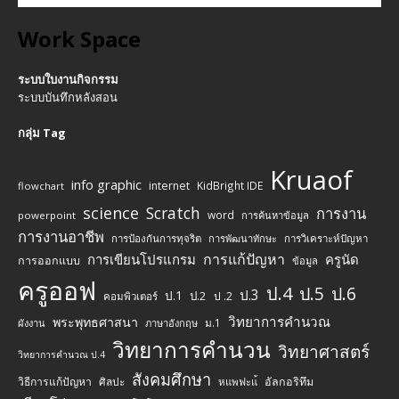
Work Space
ระบบใบงานกิจกรรม
ระบบบันทึกหลังสอน
กลุ่ม Tag
Kruaof
info graphic
internet
KidBright IDE
flowchart
science
Scratch
การงาน
word
powerpoint
การค้นหาข้อมูล
การงานอาชีพ
การป้องกันการทุจริต
การพัฒนาทักษะ
การวิเคราะห์ปัญหา
การแก้ปัญหา
การเขียนโปรแกรม
ครูนัด
การออกแบบ
ข้อมูล
ครูออฟ
ป.4
ป.5
ป.6
ป.3
ป.1
ป.2
ป .2
คอมพิวเตอร์
วิทยาการคำนวณ
พระพุทธศาสนา
ม.1
ผังงาน
ภาษาอังกฤษ
วิทยาการคำนวน
วิทยาศาสตร์
วิทยาการคำนวณ ป.4
สังคมศึกษา
วิธีการแก้ปัญหา
ศิลปะ
อัลกอริทึม
หแพฟะแ้