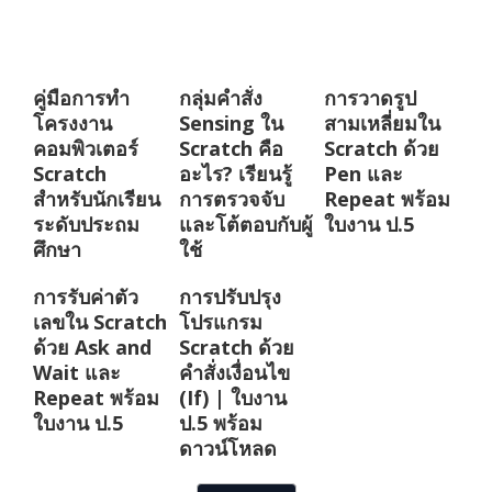
คู่มือการทำ
กลุ่มคำสั่ง
การวาดรูป
โครงงาน
Sensing ใน
สามเหลี่ยมใน
คอมพิวเตอร์
Scratch คือ
Scratch ด้วย
Scratch
อะไร? เรียนรู้
Pen และ
สำหรับนักเรียน
การตรวจจับ
Repeat พร้อม
ระดับประถม
และโต้ตอบกับผู้
ใบงาน ป.5
ศึกษา
ใช้
การรับค่าตัว
การปรับปรุง
เลขใน Scratch
โปรแกรม
ด้วย Ask and
Scratch ด้วย
Wait และ
คำสั่งเงื่อนไข
Repeat พร้อม
(If) | ใบงาน
ใบงาน ป.5
ป.5 พร้อม
ดาวน์โหลด