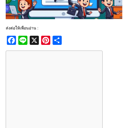
ส่งต่อให้เพื่อนอ่าน :
F
Li
X
Pi
S
a
n
n
h
c
e
te
ar
e
r
e
b
e
o
st
o
k