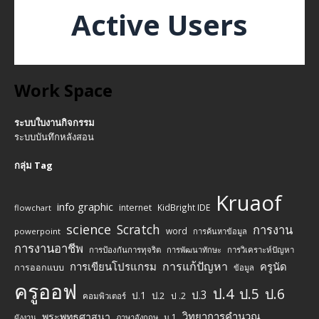
Active Users
Work Space
ระบบใบงานกิจกรรม
ระบบบันทึกหลังสอน
กลุ่ม Tag
Kruaof
info graphic
internet
KidBright IDE
flowchart
science
Scratch
การงาน
word
powerpoint
การค้นหาข้อมูล
การงานอาชีพ
การป้องกันการทุจริต
การพัฒนาทักษะ
การวิเคราะห์ปัญหา
การแก้ปัญหา
การเขียนโปรแกรม
ครูนัด
การออกแบบ
ข้อมูล
ครูออฟ
ป.4
ป.5
ป.6
ป.3
ป.1
ป.2
ป .2
คอมพิวเตอร์
วิทยาการคำนวณ
พระพุทธศาสนา
ม.1
ผังงาน
ภาษาอังกฤษ