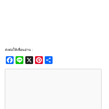
ส่งต่อให้เพื่อนอ่าน :
F
Li
X
Pi
S
a
n
n
h
c
e
te
ar
e
r
e
b
e
o
st
o