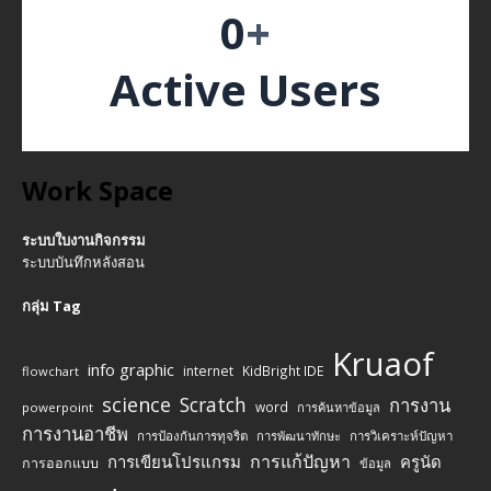
0
+
Active Users
Work Space
ระบบใบงานกิจกรรม
ระบบบันทึกหลังสอน
กลุ่ม Tag
Kruaof
info graphic
internet
KidBright IDE
flowchart
science
Scratch
การงาน
word
powerpoint
การค้นหาข้อมูล
การงานอาชีพ
การป้องกันการทุจริต
การพัฒนาทักษะ
การวิเคราะห์ปัญหา
การแก้ปัญหา
การเขียนโปรแกรม
ครูนัด
การออกแบบ
ข้อมูล