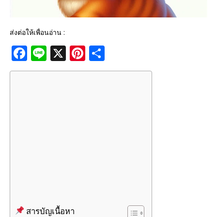
ส่งต่อให้เพื่อนอ่าน :
F
Li
X
Pi
S
a
n
n
h
c
e
te
ar
e
r
e
b
e
o
st
o
k
สารบัญเนื้อหา