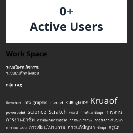
0
+
Active Users
Work Space
ระบบใบงานกิจกรรม
ระบบบันทึกหลังสอน
กลุ่ม Tag
Kruaof
info graphic
internet
KidBright IDE
flowchart
science
Scratch
การงาน
word
powerpoint
การค้นหาข้อมูล
การงานอาชีพ
การป้องกันการทุจริต
การพัฒนาทักษะ
การวิเคราะห์ปัญหา
การแก้ปัญหา
การเขียนโปรแกรม
ครูนัด
การออกแบบ
ข้อมูล