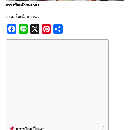
การเตรียมตัวสอบ SAT
ส่งต่อให้เพื่อนอ่าน :
F
Li
X
Pi
S
a
n
n
h
c
e
te
ar
e
r
e
b
e
o
st
o
k
สารบัญเนื้อหา