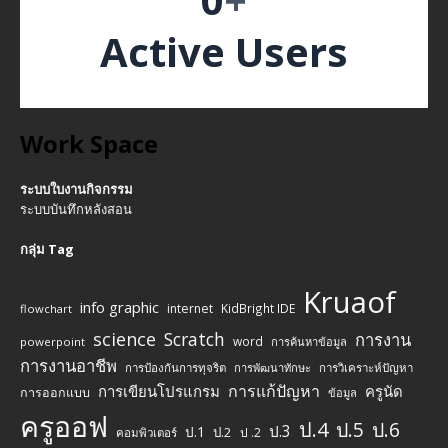
Active Users
Work Space
ระบบใบงานกิจกรรม
ระบบบันทึกหลังสอน
กลุ่ม Tag
Kruaof
info graphic
internet
KidBright IDE
flowchart
science
Scratch
การงาน
word
powerpoint
การค้นหาข้อมูล
การงานอาชีพ
การป้องกันการทุจริต
การพัฒนาทักษะ
การวิเคราะห์ปัญหา
การแก้ปัญหา
การเขียนโปรแกรม
ครูนัด
การออกแบบ
ข้อมูล
ครูออฟ
ป.4
ป.5
ป.6
ป.3
ป.1
ป.2
ป .2
คอมพิวเตอร์