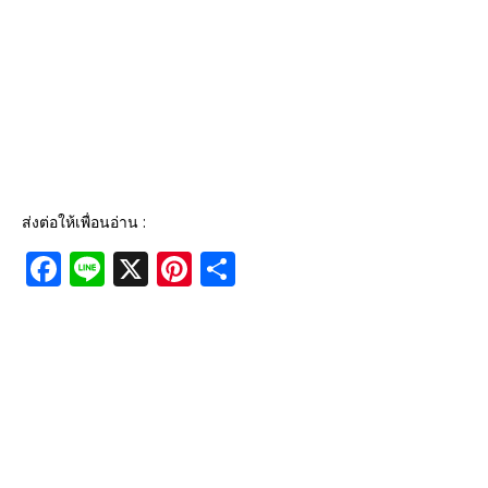
ส่งต่อให้เพื่อนอ่าน :
F
Li
X
Pi
S
a
n
n
h
c
e
te
ar
e
r
e
b
e
o
st
o