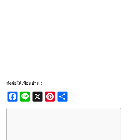
ส่งต่อให้เพื่อนอ่าน :
F
Li
X
Pi
S
a
n
n
h
c
e
te
ar
e
r
e
b
e