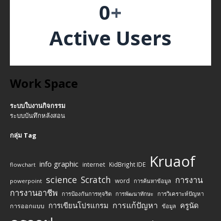
0
+
Active Users
Work Space
ระบบใบงานกิจกรรม
ระบบบันทึกหลังสอน
กลุ่ม Tag
Kruaof
info graphic
internet
KidBright IDE
flowchart
science
Scratch
การงาน
word
powerpoint
การค้นหาข้อมูล
การงานอาชีพ
การป้องกันการทุจริต
การพัฒนาทักษะ
การวิเคราะห์ปัญหา
การแก้ปัญหา
การเขียนโปรแกรม
ครูนัด
การออกแบบ
ข้อมูล