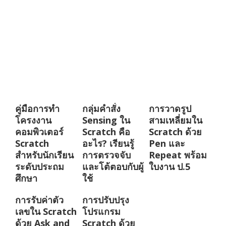
คู่มือการทำ
กลุ่มคำสั่ง
การวาดรูป
โครงงาน
Sensing ใน
สามเหลี่ยมใน
คอมพิวเตอร์
Scratch คือ
Scratch ด้วย
Scratch
อะไร? เรียนรู้
Pen และ
สำหรับนักเรียน
การตรวจจับ
Repeat พร้อม
ระดับประถม
และโต้ตอบกับผู้
ใบงาน ป.5
ศึกษา
ใช้
การรับค่าตัว
การปรับปรุง
เลขใน Scratch
โปรแกรม
ด้วย Ask and
Scratch ด้วย