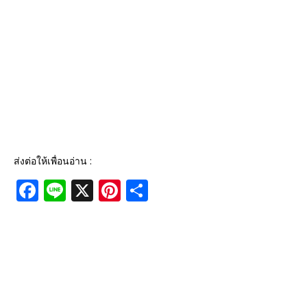
ส่งต่อให้เพื่อนอ่าน :
F
Li
X
Pi
S
a
n
n
h
c
e
te
ar
e
r
e
b
e
o
st