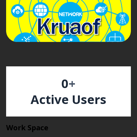
0
+
Active Users
Work Space