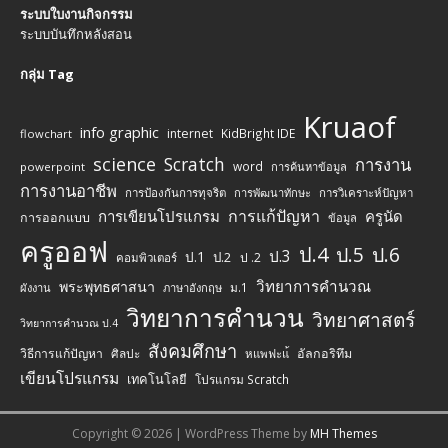
ระบบใบงานกิจกรรม
ระบบบันทึกหลังสอน
กลุ่ม Tag
Kruaof
info graphic
internet
KidBright IDE
flowchart
science
Scratch
การงาน
word
powerpoint
การค้นหาข้อมูล
การงานอาชีพ
การป้องกันการทุจริต
การพัฒนาทักษะ
การวิเคราะห์ปัญหา
การแก้ปัญหา
การเขียนโปรแกรม
ครูนัด
การออกแบบ
ข้อมูล
ครูออฟ
ป.4
ป.5
ป.6
ป.3
ป.1
ป.2
ป .2
คอมพิวเตอร์
วิทยาการคำนวณ
พระพุทธศาสนา
ม.1
ผังงาน
ภาษาอังกฤษ
วิทยาการคำนวน
วิทยาศาสตร์
วิทยาการคำนวณ ป.4
สังคมศึกษา
วิธีการแก้ปัญหา
ศิลปะ
อัลกอริทึม
หแพฟะแ้
เขียนโปรแกรม
เทคโนโลยี
โปรแกรม Scratch
Copyright © 2026 | WordPress Theme by
MH Themes