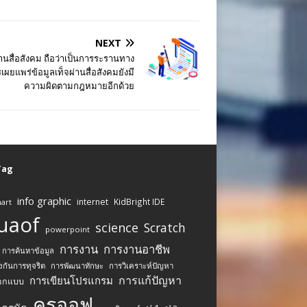
NEXT
่านสื่อสังคม ถือว่าเป็นการระรานทาง
ผยแพร่ข้อมูลเท็จผ่านสื่อสังคมยังมี
ความผิดตามกฎหมายอีกด้วย
 Tag
info graphic
internet
KidBright IDE
art
uaof
science
Scratch
powerpoint
การงาน
การงานอาชีพ
การค้นหาข้อมูล
งกันการทุจริต
การพัฒนาทักษะ
การวิเคราะห์ปัญหา
การแก้ปัญหา
การเขียนโปรแกรม
อกแบบ
ครูออฟ