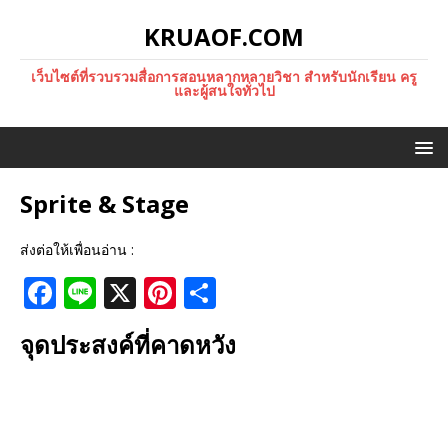
KRUAOF.COM
เว็บไซต์ที่รวบรวมสื่อการสอนหลากหลายวิชา สำหรับนักเรียน ครู
และผู้สนใจทั่วไป
Sprite & Stage
ส่งต่อให้เพื่อนอ่าน :
F
Li
X
Pi
S
a
n
n
h
จุดประสงค์ที่คาดหวัง
c
e
te
ar
e
r
e
b
e