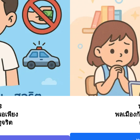
3
อเพียง
พลเมืองก
ุจริต