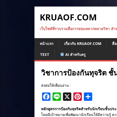
KRUAOF.COM
เว็บไซต์ที่รวบรวมสื่อการสอนหลากหลายวิชา สำหรั
หน้าแรก
เกี่ยวกับ KRUAOF.COM
สื
TEST
AI สำหรับครู
วิชาการป้องกันทุจริต ชั้
ส่งต่อให้เพื่อนอ่าน :
F
Li
X
Pi
S
a
n
n
h
หลักสูตรการป้องกันทุจริตสำหรับนักเรียนชั้นปร
c
e
te
ar
โดยมีเป้าหมายเพื่อพัฒนานักเรียนให้มีความรู้ 