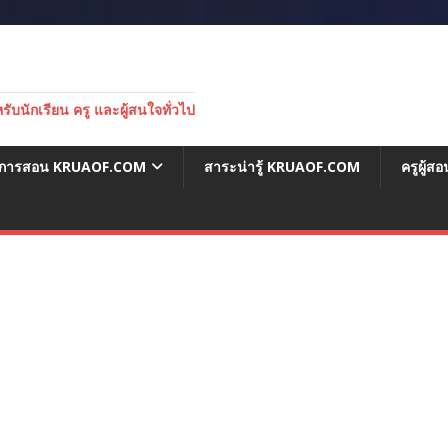
บนักเรียน ครู และผู้สนใจทั่วไป
่อการสอน KRUAOF.COM
สาระน่ารู้ KRUAOF.COM
ครูผู้