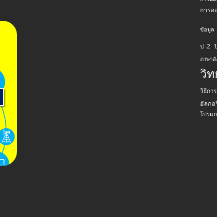
การอ
ข้อมูล
ป .2
ภาษาอ
วิ
วิธีกา
อัลกอร
โปรแก