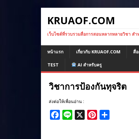
KRUAOF.COM
เว็บไซต์ที่รวบรวมสื่อการสอนหลากหลายวิชา สำหรั
หน้าแรก
เกี่ยวกับ KRUAOF.COM
สื
TEST
AI สำหรับครู
วิชาการป้องกันทุจริต
ส่งต่อให้เพื่อนอ่าน :
F
Li
X
Pi
S
a
n
n
h
c
e
te
ar