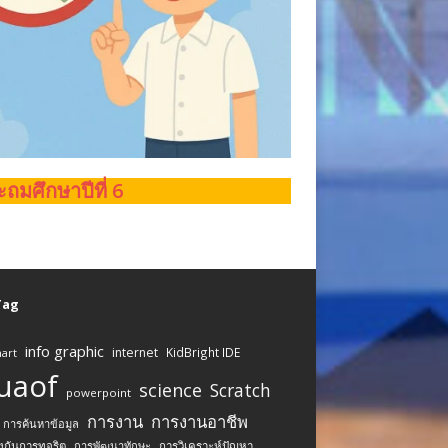
ะถมศึกษาปีที่ 6
 Tag
info graphic
internet
KidBright IDE
art
uaof
science
Scratch
powerpoint
การงาน
การงานอาชีพ
การค้นหาข้อมูล
งกันการทุจริต
การพัฒนาทักษะ
การวิเคราะห์ปัญหา