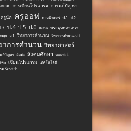
การแก้ปัญหา
การเขียนโปรแกรม
อกแบบ
ครูออฟ
ครูนัด
ป.1
ป.2
คอมพิวเตอร์
ป.4
ป.5
ป.6
ป.3
พระพุทธศาสนา
ผังงาน
วิทยาการคำนวณ
ม.1
ังกฤษ
วิทยาการคำนวณ ป.4
ทยาการคำนวน
วิทยาศาสตร์
สังคมศึกษา
รแก้ปัญหา
ศิลปะ
หแพฟะแ้
เขียนโปรแกรม
เทคโนโลยี
ิทึม
รม Scratch