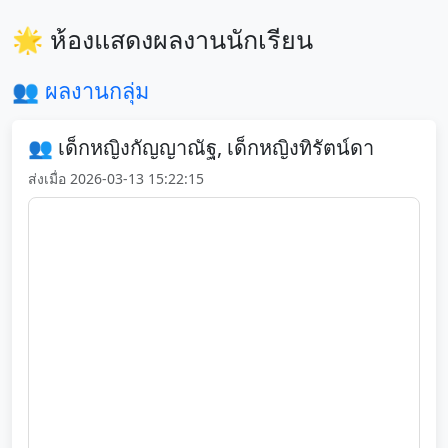
🌟 ห้องแสดงผลงานนักเรียน
👥 ผลงานกลุ่ม
👥 เด็กหญิงกัญญาณัฐ, เด็กหญิงทิรัตน์ดา
ส่งเมื่อ 2026-03-13 15:22:15