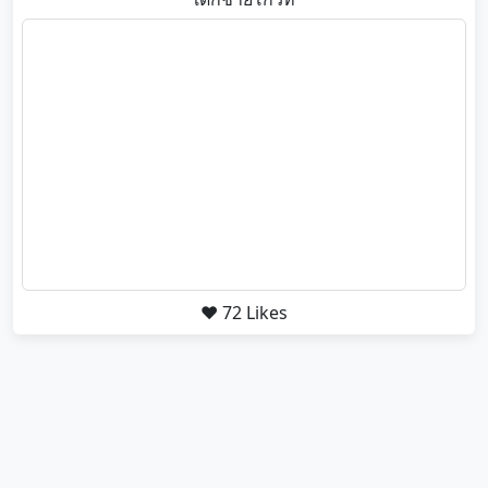
❤️ 72 Likes