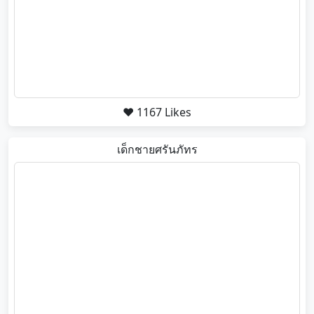
❤️ 1167 Likes
เด็กชายศรันภัทร