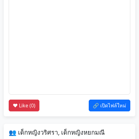
❤️ Like (0)
🔗 เปิดไฟล์ใหม่
👥 เด็กหญิงวริศรา, เด็กหญิงหยกมณี