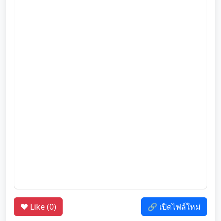
❤️ Like (0)
🔗 เปิดไฟล์ใหม่