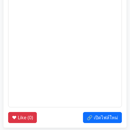
❤️ Like (0)
🔗 เปิดไฟล์ใหม่