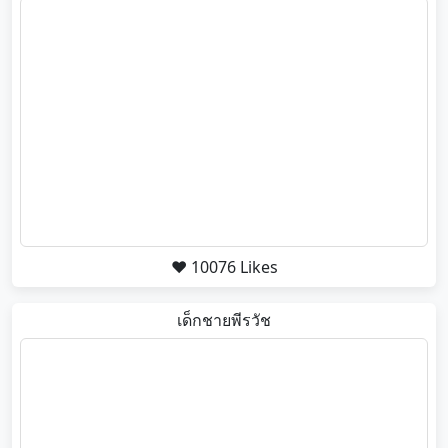
❤️ 10076 Likes
เด็กชายพีรวัช