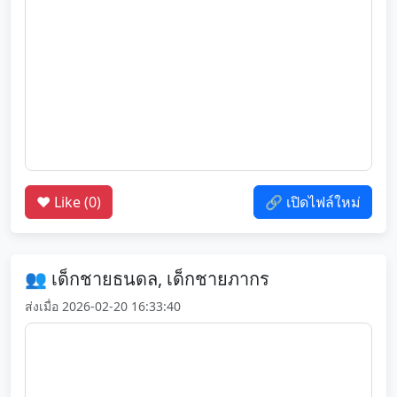
❤️ Like (0)
🔗 เปิดไฟล์ใหม่
👥 เด็กชายธนดล, เด็กชายภากร
ส่งเมื่อ 2026-02-20 16:33:40