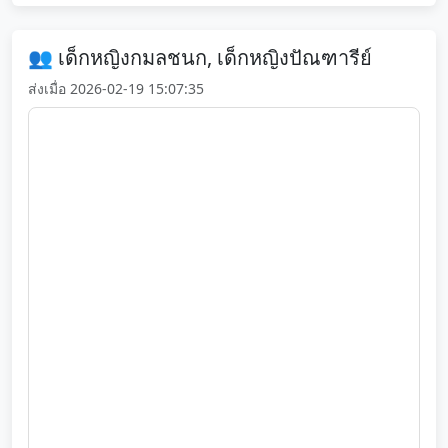
👥 เด็กหญิงกมลชนก, เด็กหญิงปัณฑารีย์
ส่งเมื่อ 2026-02-19 15:07:35