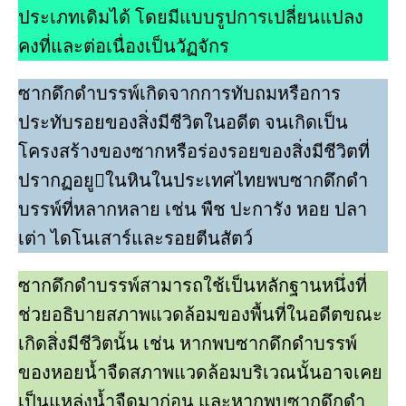
ประเภทเดิมได้ โดยมีแบบรูปการเปลี่ยนแปลง
คงที่และต่อเนื่องเป็นวัฏจักร
ซากดึกดําบรรพ์เกิดจากการทับถมหรือการ
ประทับรอยของสิ่งมีชีวิตในอดีต จนเกิดเป็น
โครงสร้างของซากหรือร่องรอยของสิ่งมีชีวิตที่
ปรากฏอยูในหินในประเทศไทยพบซากดึกดํา
บรรพ์ที่หลากหลาย เช่น พืช ปะการัง หอย ปลา
เต่า ไดโนเสาร์และรอยตีนสัตว์
ซากดึกดําบรรพ์สามารถใช้เป็นหลักฐานหนึ่งที่
ช่วยอธิบายสภาพแวดล้อมของพื้นที่ในอดีตขณะ
เกิดสิ่งมีชีวิตนั้น เช่น หากพบซากดึกดําบรรพ์
ของหอยนํ้าจืดสภาพแวดล้อมบริเวณนั้นอาจเคย
เป็นแหล่งนํ้าจืดมาก่อน และหากพบซากดึกดํา