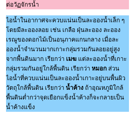
ต่อวัฏจักรนํ้า
ไอนํ้าในอากาศจะควบแน่นเป็นละอองนํ้าเล็ก ๆ
โดยมีละอองลอย เช่น เกลือ ฝุ่นละออง ละออง
เรณูของดอกไม้เป็นอนุภาคแกนกลาง เมื่อละ
อองนํ้าจํานวนมากเกาะกลุ่มรวมกันลอยอยู่สูง
จากพื้นดินมาก เรียกว่า
เมฆ
แต่ละอองนํ้าที่เกาะ
กลุ่มรวมกันอยู่ใกล้พื้นดิน เรียกว่า
หมอก
ส่วน
ไอนํ้าที่ควบแน่นเป็นละอองนํ้าเกาะอยู่บนพื้นผิว
วัตถุใกล้พื้นดิน เรียกว่า
นํ้าค้าง
ถ้าอุณหภูมิใกล้
พื้นดินตํ่ากว่าจุดเยือกแข็งนํ้าค้างก็จะกลายเป็น
นํ้าค้างแข็ง