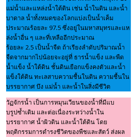
แม่นํ้าและแหล่งนํ้าใต้ดิน เช่น นํ้าในดิน และนํ้า
บาดาล นํ้าทั้งหมดของโลกแบ่งเป็นนํ้าเค็ม
ประมาณร้อยละ 97.5 ซึ่งอยู่ในมหาสมุทรและแห
ล่งนํ้าอื่น ๆ และที่เหลืออีกประมาณ
ร้อยละ 2.5 เป็นนํ้าจืด ถ้าเรียงลําดับปริมาณนํ้า
จืดจากมากไปน้อยจะอยู่ที่ ธารนํ้าแข็ง และพืด
นํ้าแข็ง นํ้าใต้ดิน ชั้นดินเยือกแข็งคงตัวและนํ้า
แข็งใต้ดิน ทะเลสาบความชื้นในดิน ความชื้นใน
บรรยากาศ บึง แม่นํ้า และนํ้าในสิ่งมีชีวิต
วัฏจักรนํ้า เป็นการหมุนเวียนของนํ้าที่มีแบ
บรูปซํ้าเดิม และต่อเนื่องระหว่างนํ้าใน
บรรยากาศ นํ้าผิวดิน และนํ้าใต้ดิน โดย
พฤติกรรมการดํารงชีวิตของพืชและสัตว์ ส่งผล