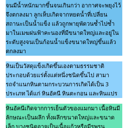
จนมีนํ้าหนักมากขึ้นจนเกินกว่า อากาศจะพยุงไว้
จึงตกลงมา ลูกเห็บเกิดจากหยดนํ้าที่เปลี่ยน
สถานะเป็นนํ้าแข็ง แล้วถูกพายุพัดวนซํ้าไปซํ้า
มาในเมฆฝนฟ้าคะนองที่มีขนาดใหญ่และอยู่ใน
ระดับสูงจนเป็นก้อนนํ้าแข็งขนาดใหญ่ขึ้นแล้ว
ตกลงมา
หินเป็นวัสดุแข็งเกิดขึ้นเองตามธรรมชาติ
ประกอบด้วยแร่ตั้งแต่หนึ่งชนิดขึ้นไป สามา
รถจําแนกหินตามกระบวนการเกิดได้เป็น 3
ประเภท ได้แก่ หินอัคนี หินตะกอน และหินแปร
หินอัคนีเกิดจากการเย็นตัวของแมกมา เนื้อหินมี
ลักษณะเป็นผลึก ทั้งผลึกขนาดใหญ่และขนาด
เล็ก บางชนิดอาจเป็นเนื้อแก้วหรือมีรูพรุน