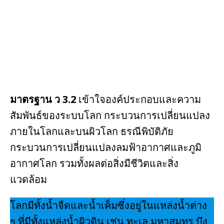
k
มาตรฐาน ว 3.2
เข้าใจองค์ประกอบและความ
สัมพันธ์ของระบบโลก กระบวนการเปลี่ยนแปลง
ภายในโลกและบนผิวโลก ธรณีพิบัติภัย
กระบวนการเปลี่ยนแปลงลมฟ้าอากาศและภูมิ
อากาศโลก รวมทั้งผลต่อสิ่งมีชีวิตและสิ่ง
แวดล้อม
โลกมีทั้งนํ้าจืดและนํ้าเค็มซึ่งอยู่ในแหล่งนํ้าต่าง
ๆ ที่มีทั้งแหล่งนํ้าผิวดิน เช่น ทะเล มหาสมุทร บึง