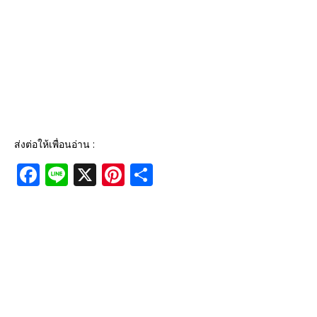
ส่งต่อให้เพื่อนอ่าน :
F
Li
X
Pi
S
a
n
n
h
c
e
te
ar
e
r
e
b
e
o
st
o