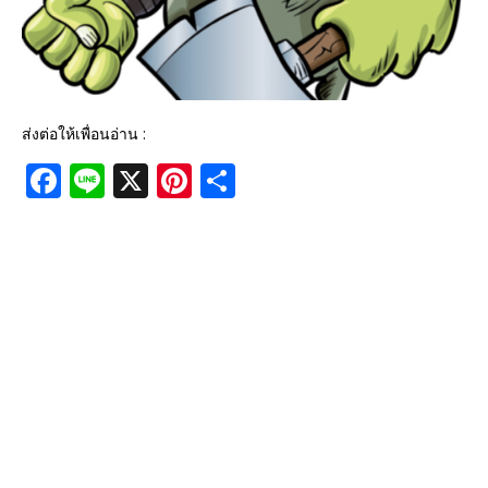
ส่งต่อให้เพื่อนอ่าน :
F
Li
X
Pi
S
a
n
n
h
c
e
te
ar
e
r
e
b
e
o
st
o
k