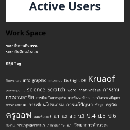
Active Users
Work Space
ระบบใบงานกิจกรรม
ระบบบันทึกหลังสอน
กลุ่ม Tag
Kruaof
info graphic
internet
KidBright IDE
flowchart
science
Scratch
การงาน
word
powerpoint
การค้นหาข้อมูล
การงานอาชีพ
การป้องกันการทุจริต
การพัฒนาทักษะ
การวิเคราะห์ปัญหา
การแก้ปัญหา
การเขียนโปรแกรม
ครูนัด
การออกแบบ
ข้อมูล
ครูออฟ
ป.4
ป.5
ป.6
ป.3
ป.1
ป.2
ป .2
คอมพิวเตอร์
วิทยาการคำนวณ
พระพุทธศาสนา
ม.1
ผังงาน
ภาษาอังกฤษ