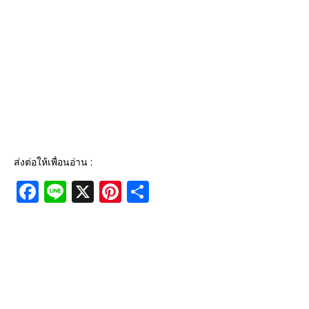
ส่งต่อให้เพื่อนอ่าน :
F
Li
X
Pi
S
a
n
n
h
c
e
te
ar
e
r
e
b
e
o
st