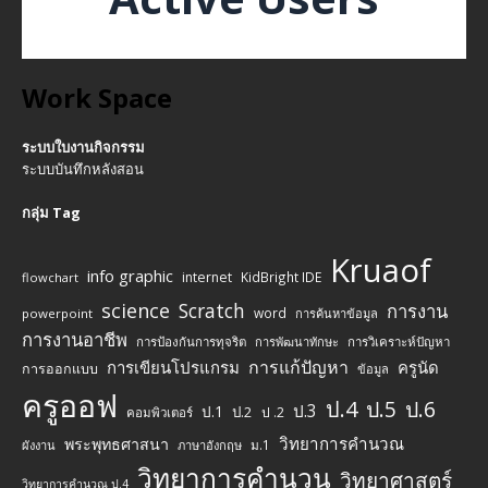
Work Space
ระบบใบงานกิจกรรม
ระบบบันทึกหลังสอน
กลุ่ม Tag
Kruaof
info graphic
internet
KidBright IDE
flowchart
science
Scratch
การงาน
word
powerpoint
การค้นหาข้อมูล
การงานอาชีพ
การป้องกันการทุจริต
การพัฒนาทักษะ
การวิเคราะห์ปัญหา
การแก้ปัญหา
การเขียนโปรแกรม
ครูนัด
การออกแบบ
ข้อมูล
ครูออฟ
ป.4
ป.5
ป.6
ป.3
ป.1
ป.2
ป .2
คอมพิวเตอร์
วิทยาการคำนวณ
พระพุทธศาสนา
ม.1
ผังงาน
ภาษาอังกฤษ
วิทยาการคำนวน
วิทยาศาสตร์
วิทยาการคำนวณ ป.4