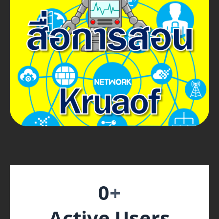
0
+
Active Users