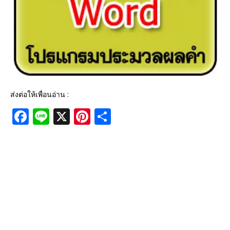
ส่งต่อให้เพื่อนอ่าน :
F
Li
X
Pi
S
a
n
n
h
c
e
te
ar
e
r
e
b
e
o
st
o