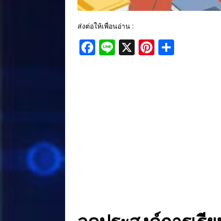
ส่งต่อให้เพื่อนอ่าน :
F
Li
X
Pi
S
a
n
n
h
c
e
te
ar
e
r
e
b
e
o
st
o
k