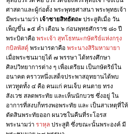
ศาสดาและผู้ก่อตั้ง พระพุทธศาสนา พระพุทธเจ้า
มีพระนามว่า
เจ้าชายสิทธัตถะ
ประสูติเมื่อ วัน
เพ็ญขึ้น ๑๕ ค่ำ เดือน ๖ ก่อนพุทธศักราช ๘๐ ปี
พระบิดาคือ
พระเจ้า สุทโธทนะกษัตริย์แห่งกรุง
กบิลพัสดุ์
พระมารดาคือ
พระนางสิริมหามายา
เมื่อพระชนมายุได้ ๗ พรรษา ได้ทรงศึกษา
ศิลปวิทยาการต่าง ๆ เพื่อเตรียม เป็นกษัตริย์ใน
อนาคต คราวหนึ่งเสด็จประพาสอุทยานได้พบ
เทวทูตทั้ง ๔ คือ คนแก่ คนเจ็บ คนตาย ทรง
สังเวช สลดพระทัย และเห็นนักบวช ซึ่งอยู่ ใน
อาการที่สงบก็ทรงพอพระทัย และ เป็นสาเหตุที่ให้
ตัดสินพระทัยออก ผนวชในคืนที่ระโอรส
พระนามว่า
ราหุล
ประสูติ ซึ่งขณะนั้นพระองค์ มี
พระชนมายุ ๒๙ พรรษา