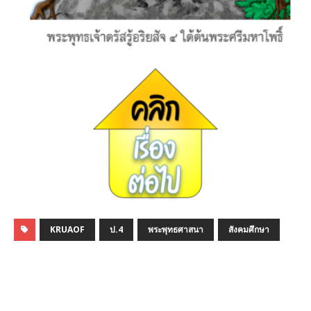
KRUAOF
ป.4
พระพุทธศาสนา
สังคมศึกษา