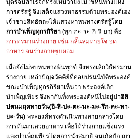
บุตรจนสำเร็จก็ทรงเห็นว่ายังไม่ใช่หนทางแห่ง
การตรัสรู้ จึงเสด็จแสวงหาธรรมด้วยพระองค์เอง
เจ้าชายสิทธัตถะได้แสวงหาหนทางตรัสรู้โดย
การบำเพ็ญทุกรกิริยา
(ทุก-กะ-ระ-กิ-ริ-ยา) คือ
การทรมานร่างกาย เช่น กลั้นลมหายใจ อด
อาหาร จนร่างกายซูบผอม
เมื่อยังไม่พบหนทางพ้นทุกข์ จึงทรงเลิกวิธีทรมาน
ร่างกาย เหล่าปัญจวัคคีย์ที่คอยปรนนิบัติพระองค์
ขณะบำเพ็ญทุกรกิริยาเห็นว่า พระองค์เลิก
บำเพ็ญเพียร จึงพากันทิ้งพระองค์หนีไปอยู่ป่า
อิสิ
ปตนมฤคทายวัน(อิ-สิ-ปะ-ตะ-นะ-มะ-รึก-คะ-ทา-
ยะ-วัน)
พระองค์ทรงดำเนินทางสายกลางโดย
การหันมาเสวยอาหาร เพื่อให้ร่างกายแข็งแรง
และบำเพ็ญเพียรโดยการนั่งสมาธิ จนเกิดปัญญา