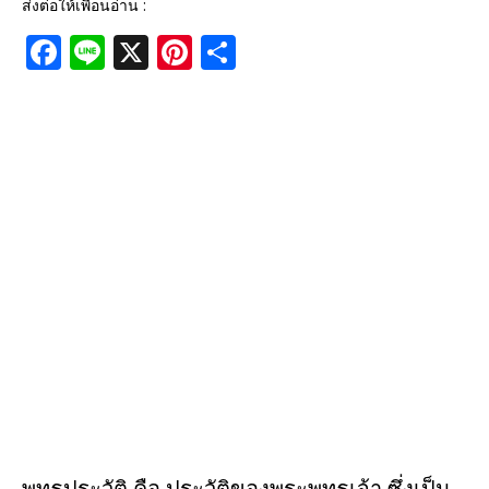
ส่งต่อให้เพื่อนอ่าน :
F
Li
X
Pi
S
a
n
n
h
c
e
te
ar
e
r
e
b
e
o
st
o
k
พุทธประวัติ คือ ประวัติของพระพุทธเจ้า ซึ่งเป็น