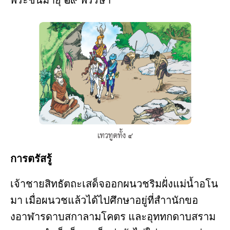
การตรัสรู้
เจ้าชายสิทธัตถะเสด็จออกผนวชริมฝั่งแม่น้ำอโน
มา เมื่อผนวชแล้วได้ไปศึกษาอยู่ที่สำานักขอ
งอาฬารดาบสกาลามโคตร และอุททกดาบสราม