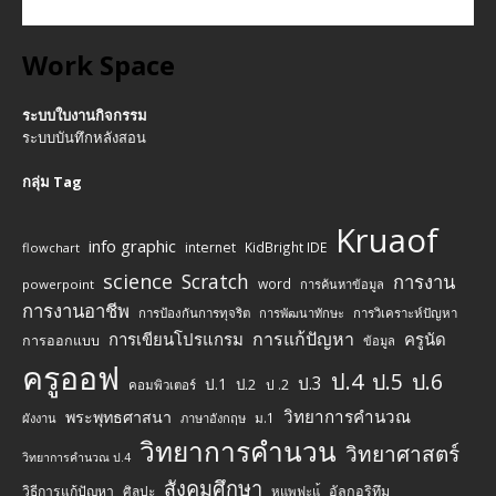
Work Space
ระบบใบงานกิจกรรม
ระบบบันทึกหลังสอน
กลุ่ม Tag
Kruaof
info graphic
internet
KidBright IDE
flowchart
science
Scratch
การงาน
word
powerpoint
การค้นหาข้อมูล
การงานอาชีพ
การป้องกันการทุจริต
การพัฒนาทักษะ
การวิเคราะห์ปัญหา
การแก้ปัญหา
การเขียนโปรแกรม
ครูนัด
การออกแบบ
ข้อมูล
ครูออฟ
ป.4
ป.5
ป.6
ป.3
ป.1
ป.2
ป .2
คอมพิวเตอร์
วิทยาการคำนวณ
พระพุทธศาสนา
ม.1
ผังงาน
ภาษาอังกฤษ
วิทยาการคำนวน
วิทยาศาสตร์
วิทยาการคำนวณ ป.4
สังคมศึกษา
วิธีการแก้ปัญหา
ศิลปะ
อัลกอริทึม
หแพฟะแ้