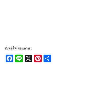
ส่งต่อให้เพื่อนอ่าน :
F
Li
X
Pi
S
a
n
n
h
c
e
te
ar
e
r
e
b
e
o
st
o