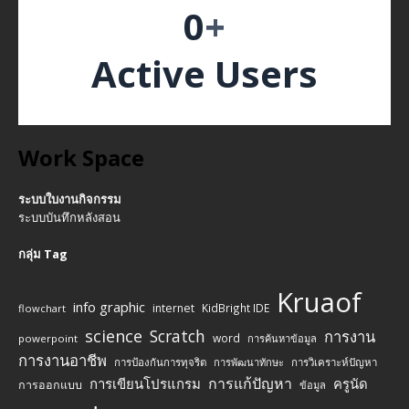
0
+
Active Users
Work Space
ระบบใบงานกิจกรรม
ระบบบันทึกหลังสอน
กลุ่ม Tag
Kruaof
info graphic
internet
KidBright IDE
flowchart
science
Scratch
การงาน
word
powerpoint
การค้นหาข้อมูล
การงานอาชีพ
การป้องกันการทุจริต
การพัฒนาทักษะ
การวิเคราะห์ปัญหา
การแก้ปัญหา
การเขียนโปรแกรม
ครูนัด
การออกแบบ
ข้อมูล