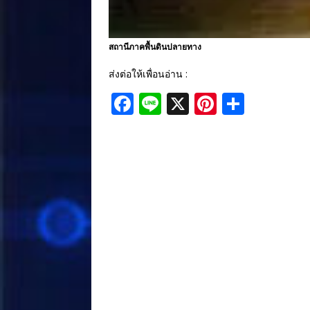
สถานีภาคพื้นดินปลายทาง
ส่งต่อให้เพื่อนอ่าน :
F
Li
X
Pi
S
a
n
n
h
c
e
te
ar
e
r
e
b
e
o
st
o
k