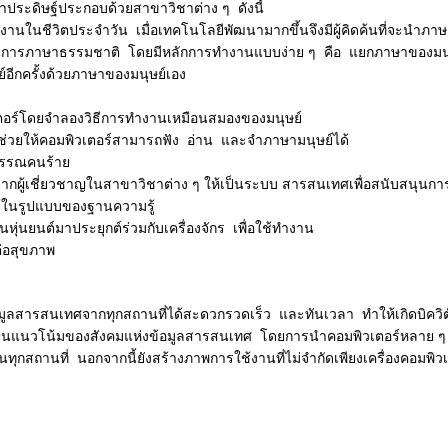
าประดิษฐ์ประกอบด้วยสาขาวิชาต่าง ๆ ดังนี้
านในชีวิตประจำวัน เมื่อเทคโนโลยีพัฒนามากขึ้นจึงมีผู้คิดค้นที่จะนำภาษ
ะบวนการภาษาธรรมชาติ โดยมีหลักการทำงานแบบง่าย ๆ คือ แยกภาษาของมนุษย
์อีกครั้งด้วยภาษาของมนุษย์เอง
ตอร์โดยจำลองวิธีการทำงานเหมือนสมองของมนุษย์
ล ช่วยให้คอมพิวเตอร์สามารถฟัง อ่าน และจำภาษามนุษย์ได้
พรรณคนร้าย
กผู้เชี่ยวชาญในสาขาวิชาต่าง ๆ ให้เป็นระบบ สารสนเทศเพื่อสนับสนุนการ
ว้ในรูปแบบของฐานความรู้
่นยนต์มาประยุกต์ร่วมกับเครื่องจักร เพื่อใช้ทำงาน
ต่อสุขภาพ
ูลสารสนเทศจากทุกสถานที่ได้สะดวกรวดเร็ว และทันเวลา ทำให้เกิดบิควิตั
็นแนวโน้มของสังคมแห่งข้อมูลสารสนเทศ โดยการนำคอมพิวเตอร์หลาย ๆ เค
นทุกสถานที่ นอกจากนี้ยังสร้างภาพการใช้งานที่ไม่จำกัดเพียงเครื่องคอมพิวเต