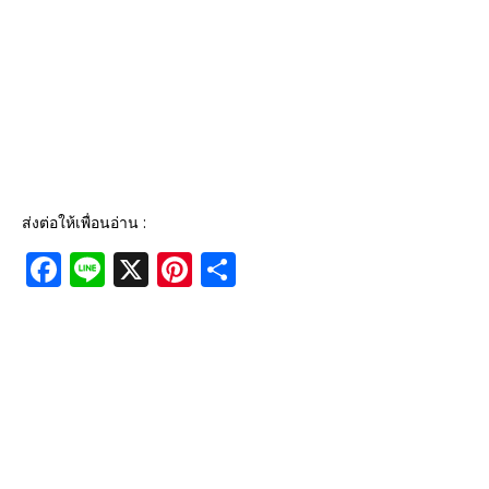
ส่งต่อให้เพื่อนอ่าน :
F
Li
X
Pi
S
a
n
n
h
c
e
te
ar
e
r
e
b
e
o
st
o