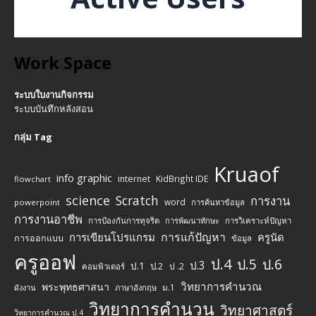
Work Space
ระบบใบงานกิจกรรม
ระบบบันทึกหลังสอน
กลุ่ม Tag
Kruaof
info graphic
internet
KidBright IDE
flowchart
science
Scratch
การงาน
word
powerpoint
การค้นหาข้อมูล
การงานอาชีพ
การป้องกันการทุจริต
การพัฒนาทักษะ
การวิเคราะห์ปัญหา
การแก้ปัญหา
การเขียนโปรแกรม
ครูนัด
การออกแบบ
ข้อมูล
ครูออฟ
ป.4
ป.5
ป.6
ป.3
ป.1
ป.2
ป .2
คอมพิวเตอร์
วิทยาการคำนวณ
พระพุทธศาสนา
ม.1
ผังงาน
ภาษาอังกฤษ
วิทยาการคำนวน
วิทยาศาสตร์
วิทยาการคำนวณ ป.4