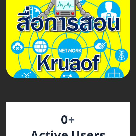
0
+
Active Users