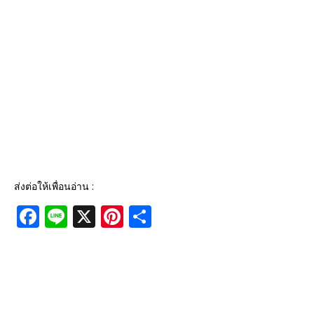
ส่งต่อให้เพื่อนอ่าน :
F
Li
X
Pi
S
a
n
n
h
c
e
te
ar
e
r
e
b
e