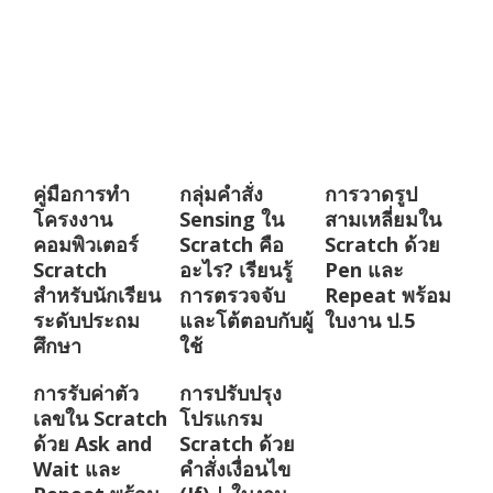
คู่มือการทำ
กลุ่มคำสั่ง
การวาดรูป
โครงงาน
Sensing ใน
สามเหลี่ยมใน
คอมพิวเตอร์
Scratch คือ
Scratch ด้วย
Scratch
อะไร? เรียนรู้
Pen และ
สำหรับนักเรียน
การตรวจจับ
Repeat พร้อม
ระดับประถม
และโต้ตอบกับผู้
ใบงาน ป.5
ศึกษา
ใช้
การรับค่าตัว
การปรับปรุง
เลขใน Scratch
โปรแกรม
ด้วย Ask and
Scratch ด้วย
Wait และ
คำสั่งเงื่อนไข