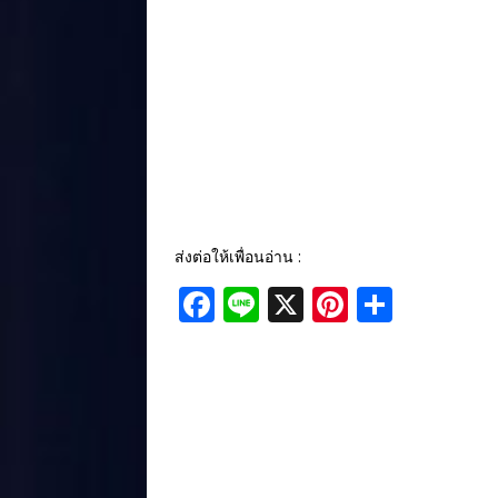
ส่งต่อให้เพื่อนอ่าน :
F
Li
X
Pi
S
a
n
n
h
c
e
te
ar
e
r
e
b
e
o
st